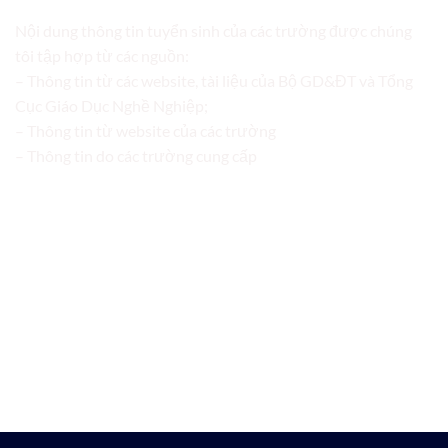
Nội dung thông tin tuyển sinh của các trường được chúng
tôi tập hợp từ các nguồn:
– Thông tin từ các website, tài liệu của Bộ GD&ĐT và Tổng
Cục Giáo Dục Nghề Nghiệp;
– Thông tin từ website của các trường
– Thông tin do các trường cung cấp