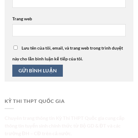
Trang web
Lưu tên của tôi, email, và trang web trong trình duyệt
này cho lần bình luận kế tiếp của tôi.
KỲ THI THPT QUỐC GIA
Chuyên trang thông tin Kỳ Thi THPT Quốc gia cung cấp
thông tin tuyển sinh chính thức từ Bộ GD & ĐT và các
trường ĐH – CĐ trên cả nước.