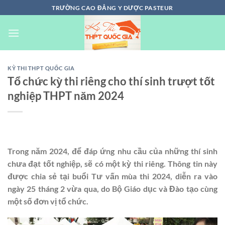
Chuyển
TRƯỜNG CAO ĐẲNG Y DƯỢC PASTEUR
đến
nội
dung
KỲ THI THPT QUỐC GIA
Tổ chức kỳ thi riêng cho thí sinh trượt tốt
nghiệp THPT năm 2024
Trong năm 2024, để đáp ứng nhu cầu của những thí sinh
chưa đạt tốt nghiệp, sẽ có một kỳ thi riêng. Thông tin này
được chia sẻ tại buổi Tư vấn mùa thi 2024, diễn ra vào
ngày 25 tháng 2 vừa qua, do Bộ Giáo dục và Đào tạo cùng
một số đơn vị tổ chức.