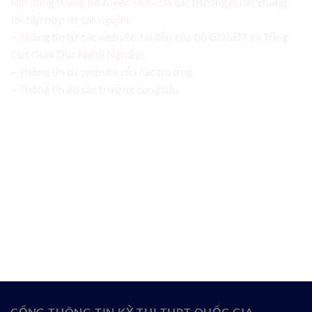
Nội dung thông tin tuyển sinh của các trường được chúng
tôi tập hợp từ các nguồn:
– Thông tin từ các website, tài liệu của Bộ GD&ĐT và Tổng
Cục Giáo Dục Nghề Nghiệp;
– Thông tin từ website của các trường
– Thông tin do các trường cung cấp
CỔNG THÔNG TIN KỲ THI THPT QUỐC GIA