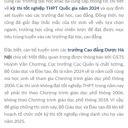
cùng các trường đại học khác đã cung cấp thông tin chi tiết
về
kỳ thi tốt nghiệp THPT Quốc gia năm 2024
và quy định
xét tuyển vào các trường đại học, cao đẳng. Đồng thời, họ
cũng đã giải đáp thắc mắc của thí sinh về việc lựa chọn
ngành, trường học cũng như chiến lược để đạt được mục
tiêu trúng tuyển vào các trường đại học, cao đẳng.
Đặc biệt, cán bộ tuyển sinh các
trường Cao đẳng Dược Hà
Nội
chia sẻ: Một điều quan trọng được thông báo bởi GS.TS
Huỳnh Văn Chương, Cục trưởng Cục Quản lý chất lượng,
Bộ Giáo dục và Đào tạo, đó là năm 2024 sẽ là năm cuối cùng
mà học sinh sẽ tham gia Chương trình giáo dục phổ thông
2006. Các thí sinh không đạt tốt nghiệp THPT trong năm nay
sẽ phải thi theo Chương trình giáo dục phổ thông 2006,
không theo Chương trình giáo dục phổ thông 2018. Vì vậy,
để giúp những thí sinh này, Bộ Giáo dục và Đào tạo đã lên kế
hoạch tổ chức một kỳ thi tốt nghiệp riêng dành cho họ vào
năm 2025.