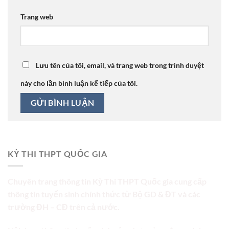
Trang web
Lưu tên của tôi, email, và trang web trong trình duyệt
này cho lần bình luận kế tiếp của tôi.
KỲ THI THPT QUỐC GIA
Chuyên trang thông tin Kỳ Thi THPT Quốc gia cung cấp
thông tin tuyển sinh chính thức từ Bộ GD & ĐT và các
trường ĐH – CĐ trên cả nước.