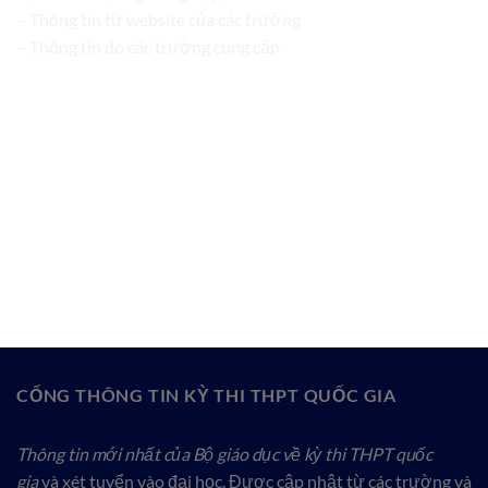
– Thông tin từ website của các trường
– Thông tin do các trường cung cấp
CỔNG THÔNG TIN KỲ THI THPT QUỐC GIA
Thông tin mới nhất của Bộ giáo dục về kỳ thi THPT quốc
gia
và xét tuyển vào đại học. Được cập nhật từ các trường và