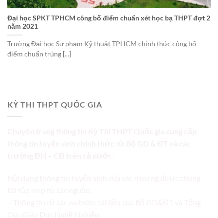
Đại học SPKT TPHCM công bố điểm chuẩn xét học bạ THPT đợt 2
năm 2021
Trường Đại học Sư phạm Kỹ thuật TPHCM chính thức công bố
điểm chuẩn trúng [...]
KỲ THI THPT QUỐC GIA
Chuyên trang thông tin Kỳ Thi THPT Quốc gia cung cấp
thông tin tuyển sinh chính thức từ Bộ GD & ĐT và các
trường ĐH – CĐ trên cả nước.
Nội dung thông tin tuyển sinh của các trường được chúng
tôi tập hợp từ các nguồn:
– Thông tin từ các website, tài liệu của Bộ GD&ĐT và Tổng
Cục Giáo Dục Nghề Nghiệp;