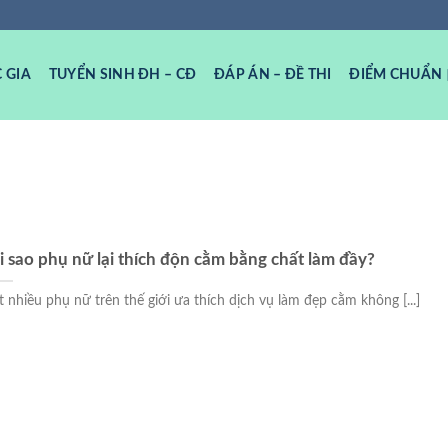
 GIA
TUYỂN SINH ĐH – CĐ
ĐÁP ÁN – ĐỀ THI
ĐIỂM CHUẨN
i sao phụ nữ lại thích độn cằm bằng chất làm đầy?
t nhiều phụ nữ trên thế giới ưa thích dịch vụ làm đẹp cằm không [...]