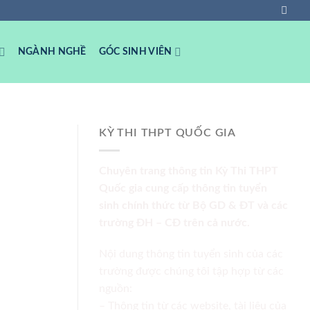
NGÀNH NGHỀ
GÓC SINH VIÊN
KỲ THI THPT QUỐC GIA
Chuyên trang thông tin Kỳ Thi THPT
Quốc gia cung cấp thông tin tuyển
sinh chính thức từ Bộ GD & ĐT và các
trường ĐH – CĐ trên cả nước.
Nội dung thông tin tuyển sinh của các
trường được chúng tôi tập hợp từ các
nguồn:
– Thông tin từ các website, tài liệu của