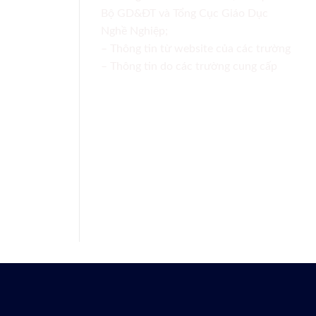
Bộ GD&ĐT và Tổng Cục Giáo Dục
Nghề Nghiệp;
– Thông tin từ website của các trường
– Thông tin do các trường cung cấp