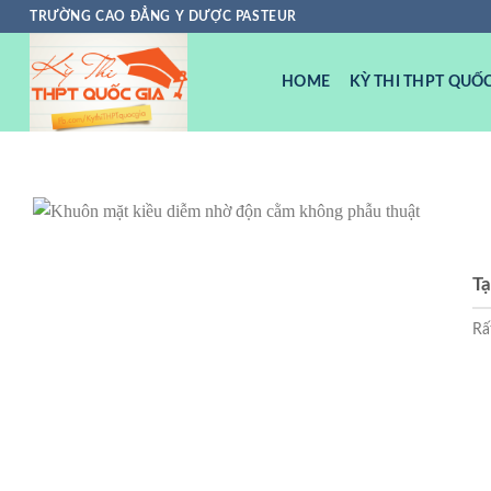
Chuyển
TRƯỜNG CAO ĐẲNG Y DƯỢC PASTEUR
đến
nội
HOME
KỲ THI THPT QUỐC
dung
Tạ
Rấ