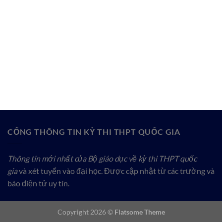
CỔNG THÔNG TIN KỲ THI THPT QUỐC GIA
Thông tin mới nhất của Bộ giáo dục về kỳ thi THPT quốc
gia
và xét tuyển vào đại học. Được cập nhật từ các trường và
báo điện tử uy tín.
Copyright 2026 ©
Flatsome Theme