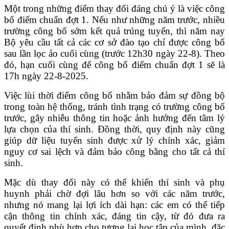
Một trong những điểm thay đổi đáng chú ý là việc công
bố điểm chuẩn đợt 1. Nếu như những năm trước, nhiều
trường công bố sớm kết quả trúng tuyển, thì năm nay
Bộ yêu cầu tất cả các cơ sở đào tạo chỉ được công bố
sau lần lọc ảo cuối cùng (trước 12h30 ngày 22-8). Theo
đó, hạn cuối cùng để công bố điểm chuẩn đợt 1 sẽ là
17h ngày 22-8-2025.
Việc lùi thời điểm công bố nhằm bảo đảm sự đồng bộ
trong toàn hệ thống, tránh tình trạng có trường công bố
trước, gây nhiễu thông tin hoặc ảnh hưởng đến tâm lý
lựa chọn của thí sinh. Đồng thời, quy định này cũng
giúp dữ liệu tuyển sinh được xử lý chính xác, giảm
nguy cơ sai lệch và đảm bảo công bằng cho tất cả thí
sinh.
Mặc dù thay đổi này có thể khiến thí sinh và phụ
huynh phải chờ đợi lâu hơn so với các năm trước,
nhưng nó mang lại lợi ích dài hạn: các em có thể tiếp
cận thông tin chính xác, đáng tin cậy, từ đó đưa ra
quyết định phù hợp cho tương lai học tập của mình, đặc