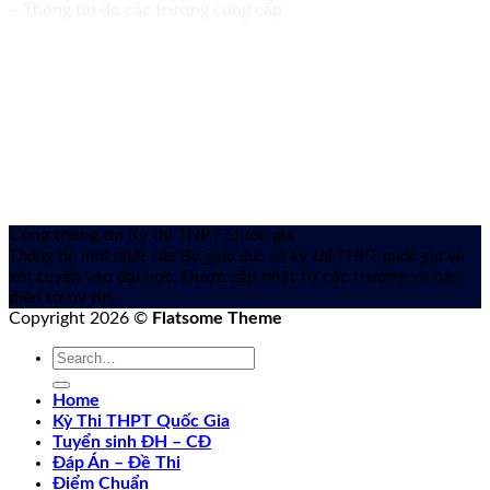
– Thông tin do các trường cung cấp
Cổng thông tin Kỳ thi THPT Quốc gia
Thông tin mới nhất của Bộ giáo dục về kỳ thi THPT quốc gia
và
xét tuyển vào đại học. Được cập nhật từ các trường và báo
điện tử uy tín.
Copyright 2026 ©
Flatsome Theme
Home
Kỳ Thi THPT Quốc Gia
Tuyển sinh ĐH – CĐ
Đáp Án – Đề Thi
Điểm Chuẩn