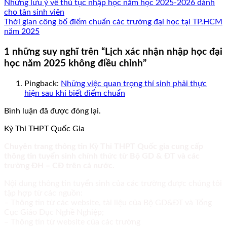
Những lưu ý về thủ tục nhập học năm học 2025-2026 dành
cho tân sinh viên
Thời gian công bố điểm chuẩn các trường đại học tại TP.HCM
năm 2025
1 những suy nghĩ trên “
Lịch xác nhận nhập học đại
học năm 2025 không điều chỉnh
”
Pingback:
Những việc quan trọng thí sinh phải thực
hiện sau khi biết điểm chuẩn
Bình luận đã được đóng lại.
Kỳ Thi THPT Quốc Gia
Chuyên trang thông tin Kỳ Thi THPT Quốc gia cung cấp
thông tin tuyển sinh chính thức từ Bộ GD & ĐT và các
trường ĐH – CĐ trên cả nước.
Nội dung thông tin tuyển sinh của các trường được chúng tôi
tập hợp từ các nguồn:
– Thông tin từ các website, tài liệu của Bộ GD&ĐT và Tổng
Cục Giáo Dục Nghề Nghiệp;
– Thông tin từ website của các trường