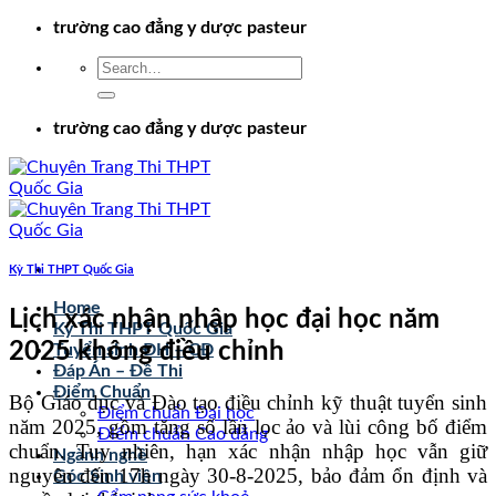
Chuyển
trường cao đẳng y dược pasteur
đến
nội
dung
trường cao đẳng y dược pasteur
Kỳ Thi THPT Quốc Gia
Home
Lịch xác nhận nhập học đại học năm
Kỳ Thi THPT Quốc Gia
2025 không điều chỉnh
Tuyển sinh ĐH – CĐ
Đáp Án – Đề Thi
Điểm Chuẩn
Bộ Giáo dục và Đào tạo điều chỉnh kỹ thuật tuyển sinh
Điểm chuẩn Đại học
năm 2025, gồm tăng số lần lọc ảo và lùi công bố điểm
Điểm chuẩn Cao đẳng
chuẩn. Tuy nhiên, hạn xác nhận nhập học vẫn giữ
Ngành nghề
nguyên đến 17h ngày 30-8-2025, bảo đảm ổn định và
Góc Sinh viên