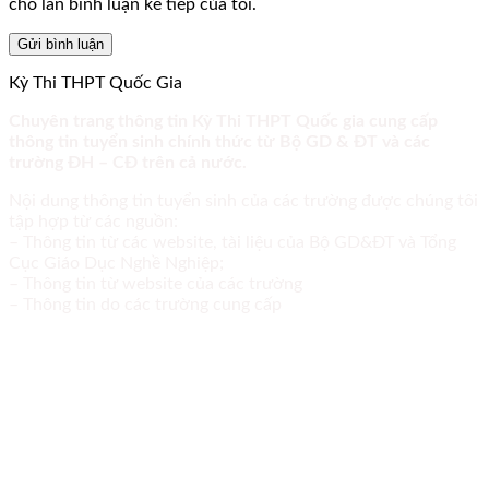
cho lần bình luận kế tiếp của tôi.
Kỳ Thi THPT Quốc Gia
Chuyên trang thông tin Kỳ Thi THPT Quốc gia cung cấp
thông tin tuyển sinh chính thức từ Bộ GD & ĐT và các
trường ĐH – CĐ trên cả nước.
Nội dung thông tin tuyển sinh của các trường được chúng tôi
tập hợp từ các nguồn:
– Thông tin từ các website, tài liệu của Bộ GD&ĐT và Tổng
Cục Giáo Dục Nghề Nghiệp;
– Thông tin từ website của các trường
– Thông tin do các trường cung cấp