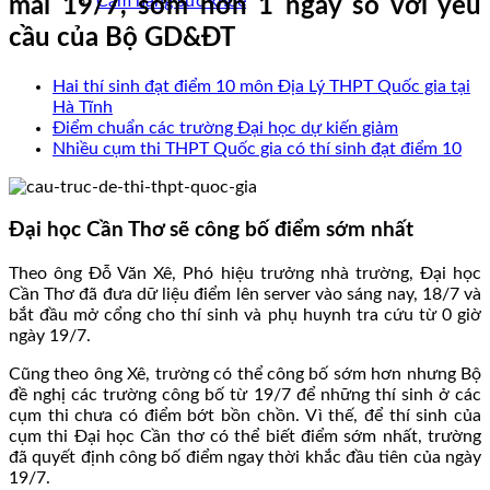
Cẩm nang sức khoẻ
mai 19/7, sớm hơn 1 ngày so với yêu
cầu của Bộ GD&ĐT
Hai thí sinh đạt điểm 10 môn Địa Lý THPT Quốc gia tại
Hà Tĩnh
Điểm chuẩn các trường Đại học dự kiến giảm
Nhiều cụm thi THPT Quốc gia có thí sinh đạt điểm 10
Đại học Cần Thơ sẽ công bố điểm sớm nhất
Theo ông Đỗ Văn Xê, Phó hiệu trưởng nhà trường, Đại học
Cần Thơ đã đưa dữ liệu điểm lên server vào sáng nay, 18/7 và
bắt đầu mở cổng cho thí sinh và phụ huynh tra cứu từ 0 giờ
ngày 19/7.
Cũng theo ông Xê, trường có thể công bố sớm hơn nhưng Bộ
đề nghị các trường công bố từ 19/7 để những thí sinh ở các
cụm thi chưa có điểm bớt bồn chồn. Vì thế, để thí sinh của
cụm thi Đại học Cần thơ có thể biết điểm sớm nhất, trường
đã quyết định công bố điểm ngay thời khắc đầu tiên của ngày
19/7.