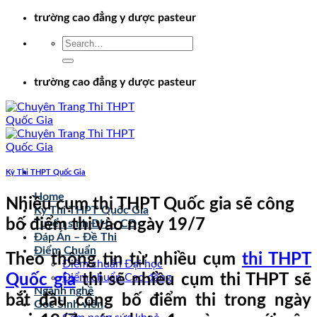
Chuyển
trường cao đẳng y dược pasteur
đến
nội
dung
trường cao đẳng y dược pasteur
Kỳ Thi THPT Quốc Gia
Home
Nhiều cụm thi THPT Quốc gia sẽ công
Kỳ Thi THPT Quốc Gia
bố điểm thi vào ngày 19/7
Tuyển sinh ĐH – CĐ
Đáp Án – Đề Thi
Điểm Chuẩn
Theo thông tin từ nhiều cụm
thi THPT
Điểm chuẩn Đại học
Quốc gia
thi sẽ nhiều cụm thi THPT sẽ
Điểm chuẩn Cao đẳng
Ngành nghề
bắt đầu công bố điểm thi trong ngày
Góc Sinh viên