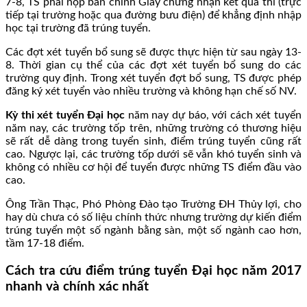
7-8, TS phải nộp bản chính Giấy chứng nhận kết quả thi (trực
tiếp tại trường hoặc qua đường bưu điện) để khẳng định nhập
học tại trường đã trúng tuyển.
Các đợt xét tuyển bổ sung sẽ được thực hiện từ sau ngày 13-
8. Thời gian cụ thể của các đợt xét tuyển bổ sung do các
trường quy định. Trong xét tuyển đợt bổ sung, TS được phép
đăng ký xét tuyển vào nhiều trường và không hạn chế số NV.
Kỳ thi xét tuyển Đại học
năm nay dự báo, với cách xét tuyển
năm nay, các trường tốp trên, những trường có thương hiệu
sẽ rất dễ dàng trong tuyển sinh, điểm trúng tuyển cũng rất
cao. Ngược lại, các trường tốp dưới sẽ vẫn khó tuyển sinh và
không có nhiều cơ hội để tuyển được những TS điểm đầu vào
cao.
Ông Trần Thạc, Phó Phòng Đào tạo Trường ĐH Thủy lợi, cho
hay dù chưa có số liệu chính thức nhưng trường dự kiến điểm
trúng tuyển một số ngành bằng sàn, một số ngành cao hơn,
tầm 17-18 điểm.
Cách tra cứu điểm trúng tuyển Đại học năm 2017
nhanh và chính xác nhất