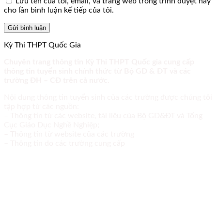
Lưu tên của tôi, email, và trang web trong trình duyệt này
cho lần bình luận kế tiếp của tôi.
Kỳ Thi THPT Quốc Gia
Chuyên trang thông tin Kỳ Thi THPT Quốc gia cung cấp
thông tin tuyển sinh chính thức từ Bộ GD & ĐT và các
trường ĐH – CĐ trên cả nước.
Nội dung thông tin tuyển sinh của các trường được chúng tôi
tập hợp từ các nguồn:
– Thông tin từ các website, tài liệu của Bộ GD&ĐT và Tổng
Cục Giáo Dục Nghề Nghiệp;
– Thông tin từ website của các trường
– Thông tin do các trường cung cấp