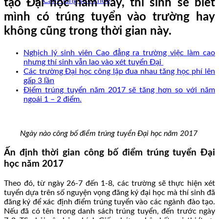
Cẩm nang sức khoẻ
tạo Đại học năm nay, thí sinh sẽ biết
mình có trúng tuyển vào trường hay
không cũng trong thời gian này.
Nghịch lý sinh viên Cao đẳng ra trường việc làm cao
nhưng thí sinh vẫn lao vào xét tuyển Đại
Các trường Đại học công lập đua nhau tăng học phí lên
gấp 3 lần
Điểm trúng tuyển năm 2017 sẽ tăng hơn so với năm
ngoái 1 – 2 điểm.
Ngày nào công bố điểm trúng tuyển Đại học năm 2017
Ấn định thời gian công bố điểm trúng tuyển Đại
học năm 2017
Theo đó, từ ngày 26-7 đến 1-8, các trường sẽ thực hiện xét
tuyển dựa trên số nguyện vọng đăng ký đại học mà thí sinh đã
đăng ký để xác định điểm trúng tuyển vào các ngành đào tạo.
Nếu đã có tên trong danh sách trúng tuyển, đến trước ngày