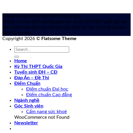
Cổng thông tin Kỳ thi THPT Quốc gia
Thông tin mới nhất của Bộ giáo dục về kỳ thi THPT quốc gia
và
xét tuyển vào đại học. Được cập nhật từ các trường và báo
điện tử uy tín.
Copyright 2026 ©
Flatsome Theme
Home
Kỳ Thi THPT Quốc Gia
Tuyển sinh ĐH – CĐ
Đáp Án – Đề Thi
Điểm Chuẩn
Điểm chuẩn Đại học
Điểm chuẩn Cao đẳng
Ngành nghề
Góc Sinh viên
Cẩm nang sức khoẻ
WooCommerce not Found
Newsletter