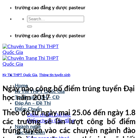
Chuyển
trường cao đẳng y dược pasteur
đến
nội
dung
trường cao đẳng y dược pasteur
Kỳ Thi THPT Quốc Gia
,
Thông tin tuyển sinh
Home
Ngày nào công bố điểm trúng tuyển Đại
Kỳ Thi THPT Quốc Gia
học năm 2017
Tuyển sinh ĐH – CĐ
Đáp Án – Đề Thi
Điểm Chuẩn
Theo đó từ ngày mai 25.06 đến ngày 1.8
Điểm chuẩn Đại học
các trường sẽ lần lượt công bố điểm
Điểm chuẩn Cao đẳng
Ngành nghề
trúng tuyển vào các chuyên ngành đào
Góc Sinh viên