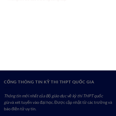
CỔNG THÔNG TIN KỲ THI THPT QUỐC GIA
Thông tin mới nhất của Bộ giáo dục về kỳ thi THPT quốc
gia
và xét tuyển vào đại học. Được cập nhật từ các trường và
báo điện tử uy tín.