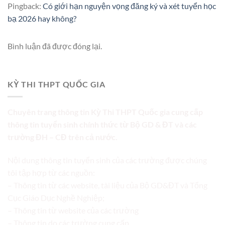
Pingback:
Có giới hạn nguyện vọng đăng ký và xét tuyển học
bạ 2026 hay không?
Bình luận đã được đóng lại.
KỲ THI THPT QUỐC GIA
Chuyên trang thông tin Kỳ Thi THPT Quốc gia cung cấp
thông tin tuyển sinh chính thức từ Bộ GD & ĐT và các
trường ĐH – CĐ trên cả nước.
Nội dung thông tin tuyển sinh của các trường được chúng
tôi tập hợp từ các nguồn:
– Thông tin từ các website, tài liệu của Bộ GD&ĐT và Tổng
Cục Giáo Dục Nghề Nghiệp;
– Thông tin từ website của các trường
– Thông tin do các trường cung cấp