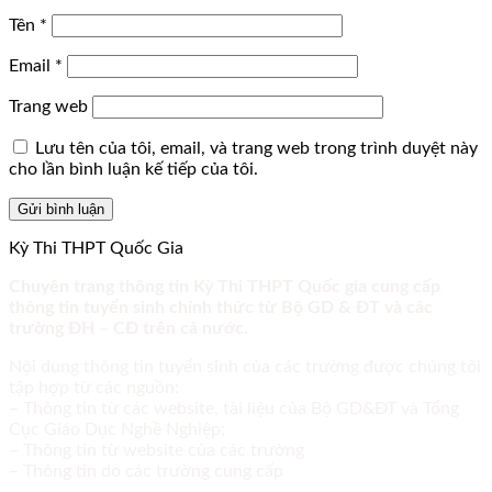
Tên
*
Email
*
Trang web
Lưu tên của tôi, email, và trang web trong trình duyệt này
cho lần bình luận kế tiếp của tôi.
Kỳ Thi THPT Quốc Gia
Chuyên trang thông tin Kỳ Thi THPT Quốc gia cung cấp
thông tin tuyển sinh chính thức từ Bộ GD & ĐT và các
trường ĐH – CĐ trên cả nước.
Nội dung thông tin tuyển sinh của các trường được chúng tôi
tập hợp từ các nguồn:
– Thông tin từ các website, tài liệu của Bộ GD&ĐT và Tổng
Cục Giáo Dục Nghề Nghiệp;
– Thông tin từ website của các trường
– Thông tin do các trường cung cấp