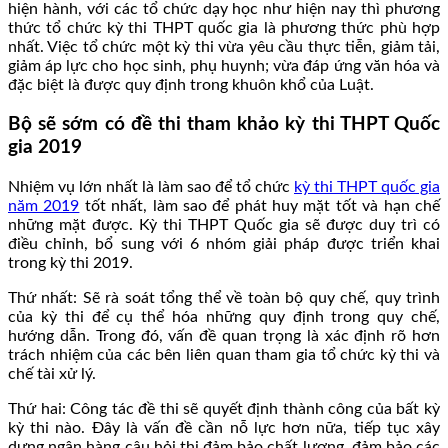
hiện hành, với các tổ chức dạy học như hiện nay thì phương
thức tổ chức kỳ thi THPT quốc gia là phương thức phù hợp
nhất. Việc tổ chức một kỳ thi vừa yêu cầu thực tiễn, giảm tải,
giảm áp lực cho học sinh, phụ huynh; vừa đáp ứng văn hóa và
đặc biệt là được quy định trong khuôn khổ của Luật.
Bộ sẽ sớm có đề thi tham khảo kỳ thi THPT Quốc
gia 2019
Nhiệm vụ lớn nhất là làm sao để tổ chức
kỳ thi THPT quốc gia
năm 2019
tốt nhất, làm sao để phát huy mặt tốt và hạn chế
những mặt được. Kỳ thi THPT Quốc gia sẽ được duy trì có
điều chỉnh, bổ sung với 6 nhóm giải pháp được triển khai
trong kỳ thi 2019.
Thứ nhất: Sẽ rà soát tổng thể về toàn bộ quy chế, quy trình
của kỳ thi để cụ thể hóa những quy định trong quy chế,
hướng dẫn. Trong đó, vấn đề quan trọng là xác định rõ hơn
trách nhiệm của các bên liên quan tham gia tổ chức kỳ thi và
chế tài xử lý.
Thứ hai: Công tác đề thi sẽ quyết định thành công của bất kỳ
kỳ thi nào. Đây là vấn đề cần nỗ lực hơn nữa, tiếp tục xây
dựng ngân hàng câu hỏi thi đảm bảo chất lượng, đảm bảo các