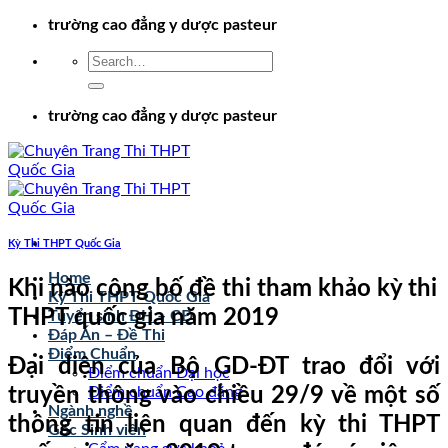
Chuyển
trường cao đẳng y dược pasteur
đến
nội
dung
trường cao đẳng y dược pasteur
Kỳ Thi THPT Quốc Gia
Home
Khi nào công bố đề thi tham khảo kỳ thi
Kỳ Thi THPT Quốc Gia
THPT quốc gia năm 2019
Tuyển sinh ĐH – CĐ
Đáp Án – Đề Thi
Điểm Chuẩn
Đại diện của Bộ GD-ĐT trao đổi với
Điểm chuẩn Đại học
truyền thông vào chiều 29/9 về một số
Điểm chuẩn Cao đẳng
Ngành nghề
thông tin liên quan đến kỳ thi THPT
Góc Sinh viên