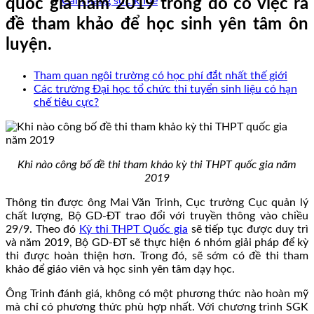
Cẩm nang sức khoẻ
quốc gia năm 2019 trong đó có việc ra
đề tham khảo để học sinh yên tâm ôn
luyện.
Tham quan ngôi trường có học phí đắt nhất thế giới
Các trường Đại học tổ chức thi tuyển sinh liệu có hạn
chế tiêu cực?
Khi nào công bố đề thi tham khảo kỳ thi THPT quốc gia năm
2019
Thông tin được ông Mai Văn Trinh, Cục trưởng Cục quản lý
chất lượng, Bộ GD-ĐT trao đổi với truyền thông vào chiều
29/9. Theo đó
Kỳ thi THPT Quốc gia
sẽ tiếp tục được duy trì
và năm 2019, Bộ GD-ĐT sẽ thực hiện 6 nhóm giải pháp để kỳ
thi được hoàn thiện hơn. Trong đó, sẽ sớm có đề thi tham
khảo để giáo viên và học sinh yên tâm dạy học.
Ông Trinh đánh giá, không có một phương thức nào hoàn mỹ
mà chỉ có phương thức phù hợp nhất. Với chương trình SGK