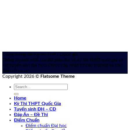
Cổng thông tin Kỳ thi THPT Quốc gia
Thông tin mới nhất của Bộ giáo dục về kỳ thi THPT quốc gia
và
xét tuyển vào đại học. Được cập nhật từ các trường và báo
điện tử uy tín.
Copyright 2026 ©
Flatsome Theme
Home
Kỳ Thi THPT Quốc Gia
Tuyển sinh ĐH – CĐ
Đáp Án – Đề Thi
Điểm Chuẩn
Điểm chuẩn Đại học