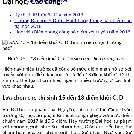
Cẩm nang sức khoẻ
Đại học, Cao đẳng.
Kỳ thi THPT Quốc Gia năm 2019
Trường Đại học Y Dược Hải Phòng thông báo điểm sàn
đại học 2018
Học viện Biên phòng công bố điểm xét tuyển năm 2018
Được 15 – 18 điểm khối C, D thí sinh nên chọn trường nào?
Hiện nay nhiều trường đã công bố mức điểm nhận hồ sơ xét
tuyển, với mức điểm khoảng từ 15 đến 18 điểm khối C, D, thí
sinh có thể lựa chọn nhiều ngành, nhiều trường ở các lĩnh
vực khác nhau.
Lựa chọn cho thí sinh 15 đến 18 điểm khối C, D.
Với Đại học sư phạm Thái Nguyên, thí sinh có thể đăng kí vào
trường Đại học Sư phạm Kĩ thuật công nghiệp với mức điểm
chuẩn năm 2017 là 15,5 điểm. Hay trường Đại học sư phạm
với những ngành như: Sư phạm học, Giáo dục tiểu học, Sư
phạm hóa học, Sư phạm Sinh học, Sư phạm Ngữ văn, Sư