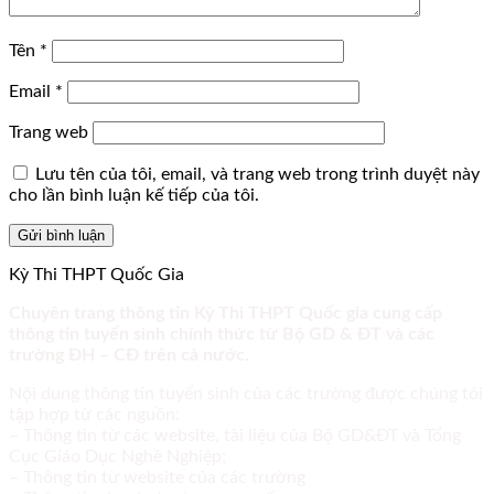
Tên
*
Email
*
Trang web
Lưu tên của tôi, email, và trang web trong trình duyệt này
cho lần bình luận kế tiếp của tôi.
Kỳ Thi THPT Quốc Gia
Chuyên trang thông tin Kỳ Thi THPT Quốc gia cung cấp
thông tin tuyển sinh chính thức từ Bộ GD & ĐT và các
trường ĐH – CĐ trên cả nước.
Nội dung thông tin tuyển sinh của các trường được chúng tôi
tập hợp từ các nguồn:
– Thông tin từ các website, tài liệu của Bộ GD&ĐT và Tổng
Cục Giáo Dục Nghề Nghiệp;
– Thông tin từ website của các trường