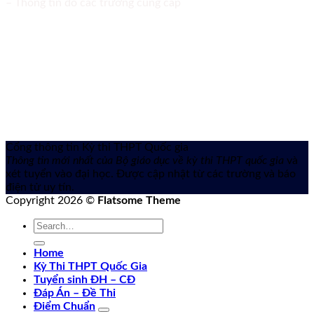
– Thông tin do các trường cung cấp
Cổng thông tin Kỳ thi THPT Quốc gia
Thông tin mới nhất của Bộ giáo dục về kỳ thi THPT quốc gia
và
xét tuyển vào đại học. Được cập nhật từ các trường và báo
điện tử uy tín.
Copyright 2026 ©
Flatsome Theme
Home
Kỳ Thi THPT Quốc Gia
Tuyển sinh ĐH – CĐ
Đáp Án – Đề Thi
Điểm Chuẩn