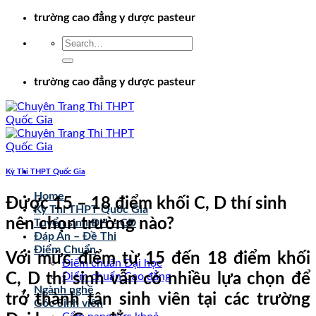
Chuyển
trường cao đẳng y dược pasteur
đến
nội
dung
trường cao đẳng y dược pasteur
Kỳ Thi THPT Quốc Gia
Home
Được 15 – 18 điểm khối C, D thí sinh
Kỳ Thi THPT Quốc Gia
nên chọn trường nào?
Tuyển sinh ĐH – CĐ
Đáp Án – Đề Thi
Điểm Chuẩn
Với mức điểm từ 15 đến 18 điểm khối
Điểm chuẩn Đại học
C, D thí sinh vẫn có nhiều lựa chọn để
Điểm chuẩn Cao đẳng
Ngành nghề
trở thành tân sinh viên tại các trường
Góc Sinh viên