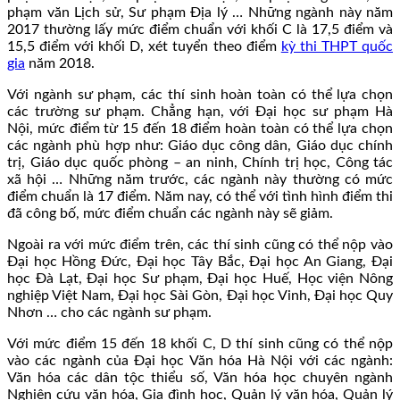
phạm văn Lịch sử, Sư phạm Địa lý … Những ngành này năm
2017 thường lấy mức điểm chuẩn với khối C là 17,5 điểm và
15,5 điểm với khối D, xét tuyển theo điểm
kỳ thi THPT quốc
gia
năm 2018.
Với ngành sư phạm, các thí sinh hoàn toàn có thể lựa chọn
các trường sư phạm. Chẳng hạn, với Đại học sư phạm Hà
Nội, mức điểm từ 15 đến 18 điểm hoàn toàn có thể lựa chọn
các ngành phù hợp như: Giáo dục công dân, Giáo dục chính
trị, Giáo dục quốc phòng – an ninh, Chính trị học, Công tác
xã hội … Những năm trước, các ngành này thường có mức
điểm chuẩn là 17 điểm. Năm nay, có thể với tình hình điểm thi
đã công bố, mức điểm chuẩn các ngành này sẽ giảm.
Ngoài ra với mức điểm trên, các thí sinh cũng có thể nộp vào
Đại học Hồng Đức, Đại học Tây Bắc, Đại học An Giang, Đại
học Đà Lạt, Đại học Sư phạm, Đại học Huế, Học viện Nông
nghiệp Việt Nam, Đại học Sài Gòn, Đại học Vinh, Đại học Quy
Nhơn … cho các ngành sư phạm.
Với mức điểm 15 đến 18 khối C, D thí sinh cũng có thể nộp
vào các ngành của Đại học Văn hóa Hà Nội với các ngành:
Văn hóa các dân tộc thiểu số, Văn hóa học chuyên ngành
Nghiên cứu văn hóa, Gia đình học, Quản lý văn hóa, Quản lý