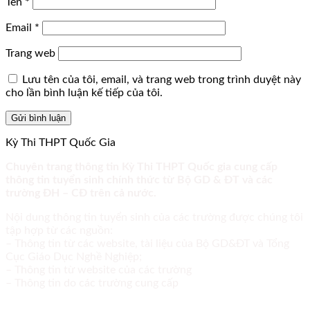
Tên
*
Email
*
Trang web
Lưu tên của tôi, email, và trang web trong trình duyệt này
cho lần bình luận kế tiếp của tôi.
Kỳ Thi THPT Quốc Gia
Chuyên trang thông tin Kỳ Thi THPT Quốc gia cung cấp
thông tin tuyển sinh chính thức từ Bộ GD & ĐT và các
trường ĐH – CĐ trên cả nước.
Nội dung thông tin tuyển sinh của các trường được chúng tôi
tập hợp từ các nguồn:
– Thông tin từ các website, tài liệu của Bộ GD&ĐT và Tổng
Cục Giáo Dục Nghề Nghiệp;
– Thông tin từ website của các trường
– Thông tin do các trường cung cấp