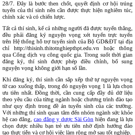
28/7. Đây là bước then chốt, quyết định cơ hội trúng
tuyển của thí sinh nên cần được thực hiện nghiêm túc,
chính xác và có chiến lược.
Tất cả thí sinh, kể cả những người đã được tuyển thẳng,
đều phải đăng ký nguyện vọng xét tuyển trực tuyến
trên Hệ thống hỗ trợ tuyển sinh của Bộ GD&ĐT tại địa
chỉ http://thisinh.thitotnghiepthpt.edu.vn hoặc thông
qua Cổng dịch vụ công quốc gia. Trong suốt thời gian
đăng ký, thí sinh được phép điều chỉnh, bổ sung
nguyện vọng không giới hạn số lần.
Khi đăng ký, thí sinh cần sắp xếp thứ tự nguyện vọng
từ cao xuống thấp, trong đó nguyện vọng 1 là lựa chọn
ưu tiên nhất. Đồng thời, cần cung cấp đầy đủ dữ liệu
theo yêu cầu của từng ngành hoặc chương trình đào tạo
như quy định trong đề án tuyển sinh của các trường.
Với những thí sinh quan tâm đến nhóm ngành sức khỏe
hệ cao đẳng,
cao đẳng y dược Sài Gòn
hiện đang là lựa
chọn được nhiều bạn trẻ ưu tiên nhờ định hướng đào
tạo thực tiễn và cơ hội việc làm rộng mở sau tốt nghiệp.