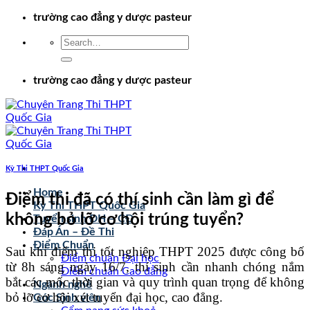
Chuyển
trường cao đẳng y dược pasteur
đến
nội
dung
trường cao đẳng y dược pasteur
Kỳ Thi THPT Quốc Gia
Home
Điểm thi đã có thí sinh cần làm gì để
Kỳ Thi THPT Quốc Gia
không bỏ lỡ cơ hội trúng tuyển?
Tuyển sinh ĐH – CĐ
Đáp Án – Đề Thi
Điểm Chuẩn
Sau khi điểm thi tốt nghiệp THPT 2025 được công bố
Điểm chuẩn Đại học
từ 8h sáng ngày 16/7, thí sinh cần nhanh chóng nắm
Điểm chuẩn Cao đẳng
bắt các mốc thời gian và quy trình quan trọng để không
Ngành nghề
bỏ lỡ cơ hội xét tuyển đại học, cao đẳng.
Góc Sinh viên