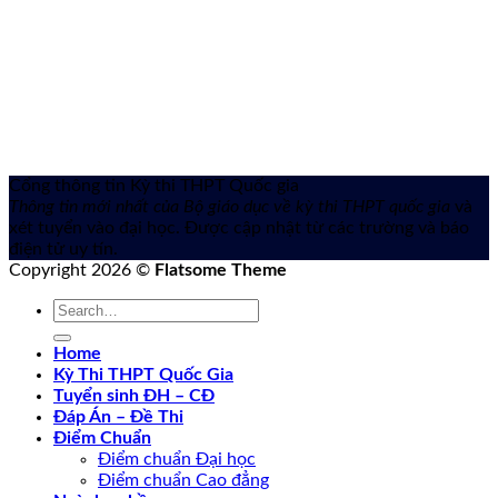
Cổng thông tin Kỳ thi THPT Quốc gia
Thông tin mới nhất của Bộ giáo dục về kỳ thi THPT quốc gia
và
xét tuyển vào đại học. Được cập nhật từ các trường và báo
điện tử uy tín.
Copyright 2026 ©
Flatsome Theme
Home
Kỳ Thi THPT Quốc Gia
Tuyển sinh ĐH – CĐ
Đáp Án – Đề Thi
Điểm Chuẩn
Điểm chuẩn Đại học
Điểm chuẩn Cao đẳng