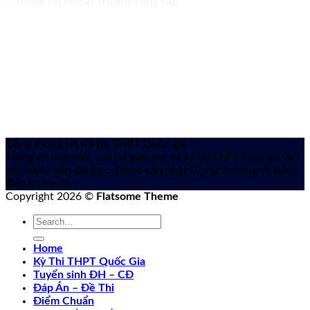
– Thông tin do các trường cung cấp
Cổng thông tin Kỳ thi THPT Quốc gia
Thông tin mới nhất của Bộ giáo dục về kỳ thi THPT quốc gia
và
xét tuyển vào đại học. Được cập nhật từ các trường và báo
điện tử uy tín.
Copyright 2026 ©
Flatsome Theme
Home
Kỳ Thi THPT Quốc Gia
Tuyển sinh ĐH – CĐ
Đáp Án – Đề Thi
Điểm Chuẩn