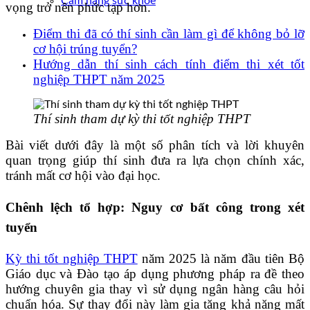
Cẩm nang sức khoẻ
vọng trở nên phức tạp hơn.
Điểm thi đã có thí sinh cần làm gì để không bỏ lỡ
cơ hội trúng tuyển?
Hướng dẫn thí sinh cách tính điểm thi xét tốt
nghiệp THPT năm 2025
Thí sinh tham dự kỳ thi tốt nghiệp THPT
Bài viết dưới đây là một số phân tích và lời khuyên
quan trọng giúp thí sinh đưa ra lựa chọn chính xác,
tránh mất cơ hội vào đại học.
Chênh l
ệ
ch t
ổ
h
ợ
p: Nguy c
ơ
b
ấ
t công trong xét
tuy
ể
n
Kỳ thi tốt nghiệp THPT
năm 2025 là năm đầu tiên Bộ
Giáo dục và Đào tạo áp dụng phương pháp ra đề theo
hướng chuyên gia thay vì sử dụng ngân hàng câu hỏi
chuẩn hóa. Sự thay đổi này làm gia tăng khả năng mất