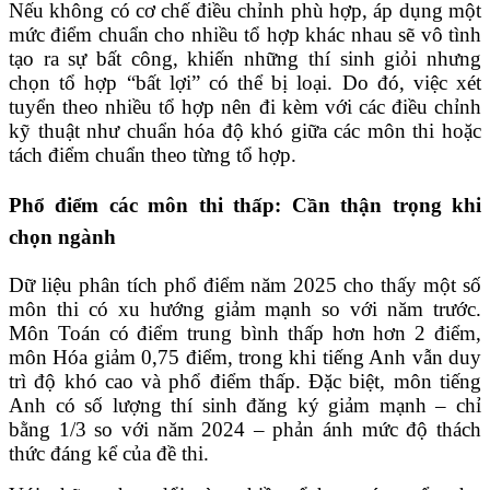
Nếu không có cơ chế điều chỉnh phù hợp, áp dụng một
mức điểm chuẩn cho nhiều tổ hợp khác nhau sẽ vô tình
tạo ra sự bất công, khiến những thí sinh giỏi nhưng
chọn tổ hợp “bất lợi” có thể bị loại. Do đó, việc xét
tuyển theo nhiều tổ hợp nên đi kèm với các điều chỉnh
kỹ thuật như chuẩn hóa độ khó giữa các môn thi hoặc
tách điểm chuẩn theo từng tổ hợp.
Ph
ổ
đ
i
ể
m các môn thi th
ấ
p: C
ầ
n th
ậ
n tr
ọ
ng khi
ch
ọ
n ngành
Dữ liệu phân tích phổ điểm năm 2025 cho thấy một số
môn thi có xu hướng giảm mạnh so với năm trước.
Môn Toán có điểm trung bình thấp hơn hơn 2 điểm,
môn Hóa giảm 0,75 điểm, trong khi tiếng Anh vẫn duy
trì độ khó cao và phổ điểm thấp. Đặc biệt, môn tiếng
Anh có số lượng thí sinh đăng ký giảm mạnh – chỉ
bằng 1/3 so với năm 2024 – phản ánh mức độ thách
thức đáng kể của đề thi.