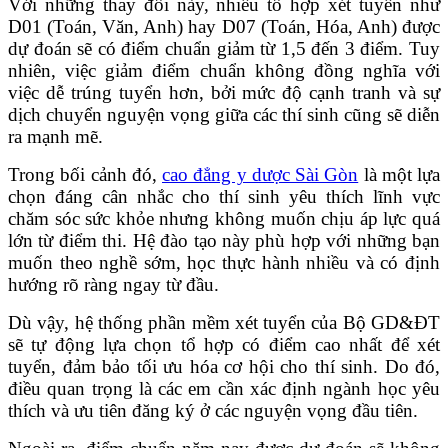
Với những thay đổi này, nhiều tổ hợp xét tuyển như
D01 (Toán, Văn, Anh) hay D07 (Toán, Hóa, Anh) được
dự đoán sẽ có điểm chuẩn giảm từ 1,5 đến 3 điểm. Tuy
nhiên, việc giảm điểm chuẩn không đồng nghĩa với
việc dễ trúng tuyển hơn, bởi mức độ cạnh tranh và sự
dịch chuyển nguyện vọng giữa các thí sinh cũng sẽ diễn
ra mạnh mẽ.
Trong bối cảnh đó,
cao đẳng y dược Sài Gòn
là một lựa
chọn đáng cân nhắc cho thí sinh yêu thích lĩnh vực
chăm sóc sức khỏe nhưng không muốn chịu áp lực quá
lớn từ điểm thi. Hệ đào tạo này phù hợp với những bạn
muốn theo nghề sớm, học thực hành nhiều và có định
hướng rõ ràng ngay từ đầu.
Dù vậy, hệ thống phần mềm xét tuyển của Bộ GD&ĐT
sẽ tự động lựa chọn tổ hợp có điểm cao nhất để xét
tuyển, đảm bảo tối ưu hóa cơ hội cho thí sinh. Do đó,
điều quan trọng là các em cần xác định ngành học yêu
thích và ưu tiên đăng ký ở các nguyện vọng đầu tiên.