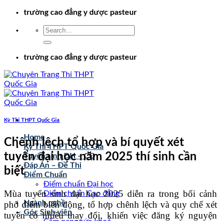
Chuyển
trường cao đẳng y dược pasteur
đến
nội
dung
trường cao đẳng y dược pasteur
Kỳ Thi THPT Quốc Gia
Home
Chênh lệch tổ hợp và bí quyết xét
Kỳ Thi THPT Quốc Gia
tuyển đại học năm 2025 thí sinh cần
Tuyển sinh ĐH – CĐ
Đáp Án – Đề Thi
biết
Điểm Chuẩn
Điểm chuẩn Đại học
Mùa tuyển sinh đại học 2025 diễn ra trong bối cảnh
Điểm chuẩn Cao đẳng
Ngành nghề
phổ điểm biến động, tổ hợp chênh lệch và quy chế xét
Góc Sinh viên
tuyển có nhiều thay đổi, khiến việc đăng ký nguyện