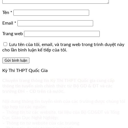
Tên
*
Email
*
Trang web
Lưu tên của tôi, email, và trang web trong trình duyệt này
cho lần bình luận kế tiếp của tôi.
Kỳ Thi THPT Quốc Gia
Chuyên trang thông tin Kỳ Thi THPT Quốc gia cung cấp
thông tin tuyển sinh chính thức từ Bộ GD & ĐT và các
trường ĐH – CĐ trên cả nước.
Nội dung thông tin tuyển sinh của các trường được chúng tôi
tập hợp từ các nguồn:
– Thông tin từ các website, tài liệu của Bộ GD&ĐT và Tổng
Cục Giáo Dục Nghề Nghiệp;
– Thông tin từ website của các trường