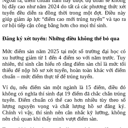
Ngoài ra, điểm chuẩn năm nay được dự đoán sẽ không
bị đẩy cao như năm 2024 do tất cả các phương thức xét
tuyển đều diễn ra đồng thời trong một đợt. Điều này
giúp giảm áp lực “điểm cao mới trúng tuyển” và tạo ra
cơ hội tiếp cận công bằng hơn cho mọi thí sinh.
Đă
ng ký xét tuy
ể
n: Nh
ữ
ng
đ
i
ề
u không th
ể
b
ỏ
qua
Mức điểm sàn năm 2025 tại một số trường đại học có
xu hướng giảm từ 1 đến 4 điểm so với năm trước. Tuy
nhiên, thí sinh cần hiểu rõ rằng điểm sàn chỉ là mức tối
thiểu để nộp hồ sơ xét tuyển, hoàn toàn khác với điểm
chuẩn – mức điểm thực tế để trúng tuyển.
Ví dụ, nếu điểm sàn một ngành là 15 điểm, điều đó
không có nghĩa thí sinh đạt 19 điểm đã chắc chắn trúng
tuyển. Điểm chuẩn có thể cao hơn nhiều tùy theo số
lượng nguyện vọng và chất lượng hồ sơ đăng ký.
Chính vì vậy, thí sinh nên cân nhắc kỹ lưỡng, không
nên chủ quan khi thấy mình vượt điểm sàn.