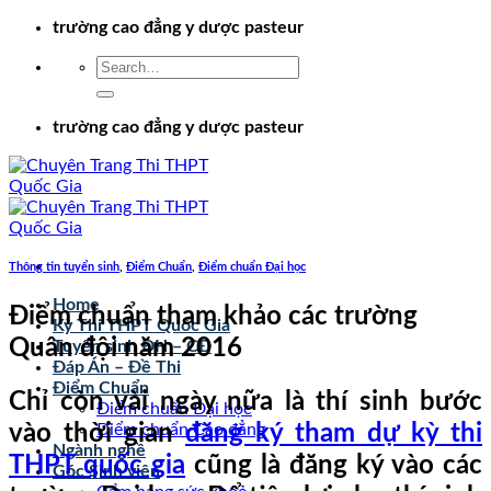
Chuyển
trường cao đẳng y dược pasteur
đến
nội
dung
trường cao đẳng y dược pasteur
Thông tin tuyển sinh
,
Điểm Chuẩn
,
Điểm chuẩn Đại học
Home
Điểm chuẩn tham khảo các trường
Kỳ Thi THPT Quốc Gia
Quân đội năm 2016
Tuyển sinh ĐH – CĐ
Đáp Án – Đề Thi
Điểm Chuẩn
Chỉ còn vài ngày nữa là thí sinh bước
Điểm chuẩn Đại học
vào thời gian
đăng ký tham dự kỳ thi
Điểm chuẩn Cao đẳng
Ngành nghề
THPT quốc gia
cũng là đăng ký vào các
Góc Sinh viên