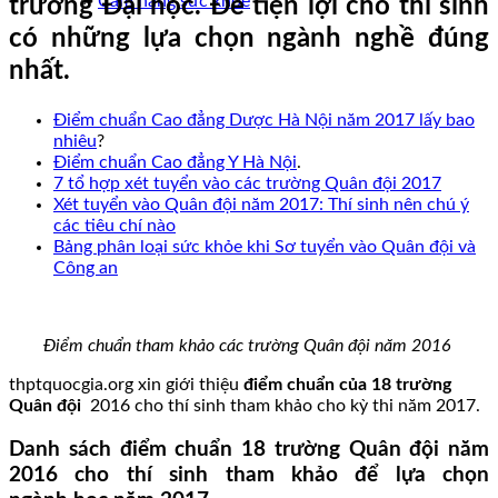
Cẩm nang sức khoẻ
trường Đại học. Để tiện lợi cho thí sinh
có những lựa chọn ngành nghề đúng
nhất.
Điểm chuẩn Cao đẳng Dược Hà Nội năm 2017 lấy bao
nhiêu
?
Điểm chuẩn Cao đẳng Y Hà Nội
.
7 tổ hợp xét tuyển vào các trường Quân đội 2017
Xét tuyển vào Quân đội năm 2017: Thí sinh nên chú ý
các tiêu chí nào
Bảng phân loại sức khỏe khi Sơ tuyển vào Quân đội và
Công an
Điểm chuẩn tham khảo các trường Quân đội năm 2016
thptquocgia.org xin giới thiệu
điểm chuẩn của 18 trường
Quân đội
2016 cho thí sinh tham khảo cho kỳ thi năm 2017.
Danh sách điểm chuẩn 18 trường Quân đội năm
2016 cho thí sinh tham khảo để lựa chọn