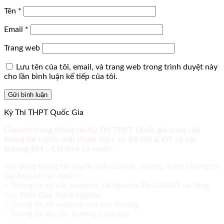
Tên
*
Email
*
Trang web
Lưu tên của tôi, email, và trang web trong trình duyệt này
cho lần bình luận kế tiếp của tôi.
Kỳ Thi THPT Quốc Gia
Chuyên trang thông tin Kỳ Thi THPT Quốc gia cung cấp
thông tin tuyển sinh chính thức từ Bộ GD & ĐT và các
trường ĐH – CĐ trên cả nước.
Nội dung thông tin tuyển sinh của các trường được chúng tôi
tập hợp từ các nguồn:
– Thông tin từ các website, tài liệu của Bộ GD&ĐT và Tổng
Cục Giáo Dục Nghề Nghiệp;
– Thông tin từ website của các trường
– Thông tin do các trường cung cấp