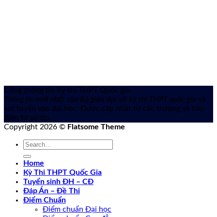
Cổng thông tin Kỳ thi THPT Quốc gia
Thông tin mới nhất của Bộ giáo dục về kỳ thi THPT quốc gia
và
xét tuyển vào đại học. Được cập nhật từ các trường và báo
điện tử uy tín.
Copyright 2026 ©
Flatsome Theme
Home
Kỳ Thi THPT Quốc Gia
Tuyển sinh ĐH – CĐ
Đáp Án – Đề Thi
Điểm Chuẩn
Điểm chuẩn Đại học