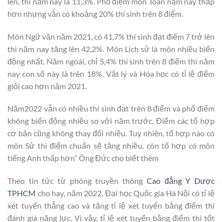
lên, thì năm nay là 11,3%. Phổ điểm môn Toán năm nay thấp
hơn nhưng vẫn có khoảng 20% thí sinh trên 8 điểm.
Môn Ngữ văn năm 2021, có 41,7% thí sinh đạt điểm 7 trở lên
thì năm nay tăng lên 42,2%. Môn Lịch sử là môn nhiều biến
động nhất. Năm ngoái, chỉ 5,4% thí sinh trên 8 điểm thì năm
nay con số này là trên 18%. Vật lý và Hóa học có tỉ lệ điểm
giỏi cao hơn năm 2021.
Năm2022 vẫn có nhiều thí sinh đạt trên 8 điểm và phổ điểm
không biến động nhiều so với năm trước. Điểm các tổ hợp
cơ bản cũng không thay đổi nhiều. Tuy nhiên, tổ hợp nào có
môn Sử thì điểm chuẩn sẽ tăng nhiều, còn tổ hợp có môn
tiếng Anh thấp hơn” Ông Đức cho biết thêm
Theo tin tức từ phòng truyền thông
Cao đẳng Y Dược
TPHCM
cho hay, năm 2022, Đại học Quốc gia Hà Nội có tỉ lệ
xét tuyển thẳng cao và tăng tỉ lệ xét tuyển bằng điểm thi
đánh giá năng lực. Vì vậy, tỉ lệ xét tuyển bằng điểm thi tốt