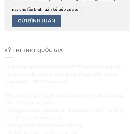
này cho lần bình luận kế tiếp của tôi.
KỲ THI THPT QUỐC GIA
Chuyên trang thông tin Kỳ Thi THPT Quốc gia cung cấp
thông tin tuyển sinh chính thức từ Bộ GD & ĐT và các
trường ĐH – CĐ trên cả nước.
Nội dung thông tin tuyển sinh của các trường được chúng
tôi tập hợp từ các nguồn:
– Thông tin từ các website, tài liệu của Bộ GD&ĐT và Tổng
Cục Giáo Dục Nghề Nghiệp;
– Thông tin từ website của các trường
– Thông tin do các trường cung cấp