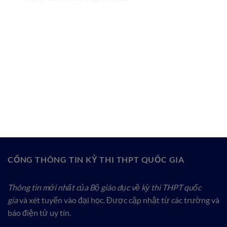
CỔNG THÔNG TIN KỲ THI THPT QUỐC GIA
Thông tin mới nhất của Bộ giáo dục về kỳ thi THPT quốc
gia
và xét tuyển vào đại học. Được cập nhật từ các trường và
báo điện tử uy tín.