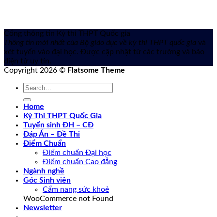
Cổng thông tin Kỳ thi THPT Quốc gia
Thông tin mới nhất của Bộ giáo dục về kỳ thi THPT quốc gia
và
xét tuyển vào đại học. Được cập nhật từ các trường và báo
điện tử uy tín.
Copyright 2026 ©
Flatsome Theme
Home
Kỳ Thi THPT Quốc Gia
Tuyển sinh ĐH – CĐ
Đáp Án – Đề Thi
Điểm Chuẩn
Điểm chuẩn Đại học
Điểm chuẩn Cao đẳng
Ngành nghề
Góc Sinh viên
Cẩm nang sức khoẻ
WooCommerce not Found
Newsletter