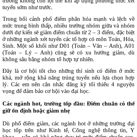
trường không còn lợi thế khi áp dụng phương thức xét
tuyển sớm như trước.
Trong bối cảnh phổ điểm phân hóa mạnh và lệch về
mức trung bình thấp, nhiều trường nhóm giữa và nhóm
dưới dự kiến sẽ giảm điểm chuẩn từ 2 – 3 điểm, đặc biệt
ở những ngành xét tuyển các tổ hợp có môn Toán, Hóa,
Sinh. Một số khối như D01 (Toán – Văn – Anh), A01
(Toán – Lý – Anh) cũng sẽ có xu hướng giảm, dù
không sâu bằng nhóm tổ hợp tự nhiên.
Đây là cơ hội tốt cho những thí sinh có điểm ở mức
khá, mở rộng khả năng trúng tuyển nếu lựa chọn hợp
lý. Các em nên cân nhắc đăng ký tối thiểu 4 nguyện
vọng để đảm bảo cơ hội vào đại học.
Các ngành hot, trường tốp đầu: Điểm chuẩn có thể
giữ ổn định hoặc giảm nhẹ
Dù phổ điểm giảm, các ngành hot ở những trường đại
học tốp trên như Kinh tế, Công nghệ thông tin, Y
khoa… vẫn có khả năng duy trì mức điểm chuẩn cao.