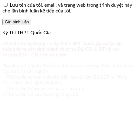
Lưu tên của tôi, email, và trang web trong trình duyệt này
cho lần bình luận kế tiếp của tôi.
Kỳ Thi THPT Quốc Gia
Chuyên trang thông tin Kỳ Thi THPT Quốc gia cung cấp
thông tin tuyển sinh chính thức từ Bộ GD & ĐT và các
trường ĐH – CĐ trên cả nước.
Nội dung thông tin tuyển sinh của các trường được chúng tôi
tập hợp từ các nguồn:
– Thông tin từ các website, tài liệu của Bộ GD&ĐT và Tổng
Cục Giáo Dục Nghề Nghiệp;
– Thông tin từ website của các trường
– Thông tin do các trường cung cấp