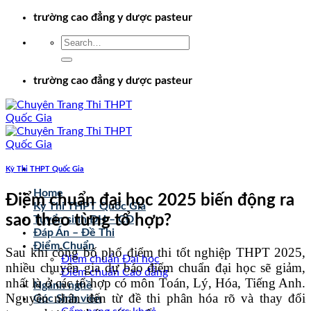
Chuyển
trường cao đẳng y dược pasteur
đến
nội
dung
trường cao đẳng y dược pasteur
Kỳ Thi THPT Quốc Gia
Home
Điểm chuẩn đại học 2025 biến động ra
Kỳ Thi THPT Quốc Gia
sao theo từng tổ hợp?
Tuyển sinh ĐH – CĐ
Đáp Án – Đề Thi
Điểm Chuẩn
Sau khi công bố phổ điểm thi tốt nghiệp THPT 2025,
Điểm chuẩn Đại học
nhiều chuyên gia dự báo điểm chuẩn đại học sẽ giảm,
Điểm chuẩn Cao đẳng
nhất là ở các tổ hợp có môn Toán, Lý, Hóa, Tiếng Anh.
Ngành nghề
Nguyên nhân đến từ đề thi phân hóa rõ và thay đổi
Góc Sinh viên