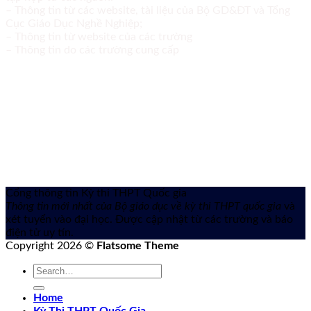
– Thông tin từ các website, tài liệu của Bộ GD&ĐT và Tổng
Cục Giáo Dục Nghề Nghiệp;
– Thông tin từ website của các trường
– Thông tin do các trường cung cấp
Cổng thông tin Kỳ thi THPT Quốc gia
Thông tin mới nhất của Bộ giáo dục về kỳ thi THPT quốc gia
và
xét tuyển vào đại học. Được cập nhật từ các trường và báo
điện tử uy tín.
Copyright 2026 ©
Flatsome Theme
Home
Kỳ Thi THPT Quốc Gia