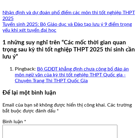
Nhận định và dự đoán phổ điểm các môn thi tốt nghiệp THPT
2025
Tuyển sinh 2025: Bộ Giáo dục và Đào tạo lưu ý 9 điểm trọng
yếu khi xét tuyển đại học
1 những suy nghĩ trên “
Các mốc thời gian quan
trọng sau kỳ thi tốt nghiệp THPT 2025 thí sinh cần
lưu ý
”
Pingback:
Bộ GDĐT khẳng định chưa công bố đáp án
môn ngữ văn của kỳ thi tốt nghiệp THPT Quốc gia -
Chuyên Trang Thi THPT Quốc Gia
Để lại một bình luận
Email của bạn sẽ không được hiển thị công khai.
Các trường
bắt buộc được đánh dấu
*
Bình luận
*