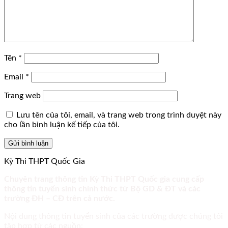
Tên
*
Email
*
Trang web
Lưu tên của tôi, email, và trang web trong trình duyệt này
cho lần bình luận kế tiếp của tôi.
Kỳ Thi THPT Quốc Gia
Chuyên trang thông tin Kỳ Thi THPT Quốc gia cung cấp
thông tin tuyển sinh chính thức từ Bộ GD & ĐT và các
trường ĐH – CĐ trên cả nước.
Nội dung thông tin tuyển sinh của các trường được chúng tôi
tập hợp từ các nguồn: