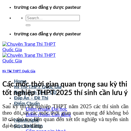
Chuyển
trường cao đẳng y dược pasteur
đến
nội
dung
trường cao đẳng y dược pasteur
Kỳ Thi THPT Quốc Gia
Home
Các mốc thời gian quan trọng sau kỳ thi
Kỳ Thi THPT Quốc Gia
tốt nghiệp THPT 2025 thí sinh cần lưu ý
Tuyển sinh ĐH – CĐ
Đáp Án – Đề Thi
Điểm Chuẩn
Sau kỳ thi tốt nghiệp THPT năm 2025 các thí sinh cần
Điểm chuẩn Đại học
theo dõi sát các mốc thời gian quan trọng để không bỏ
Điểm chuẩn Cao đẳng
lỡ các thủ tục liên quan đến xét tốt nghiệp và tuyển sinh
Ngành nghề
đại học, cao đẳng.
Góc Sinh viên