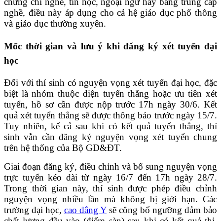
chứng chỉ nghề, tin học, ngoại ngữ hay bằng trung cấp
nghề, điều này áp dụng cho cả hệ giáo dục phổ thông
và giáo dục thường xuyên.
Mốc thời gian và lưu ý khi đăng ký xét tuyển đại
học
Đối với thí sinh có nguyện vọng xét tuyển đại học, đặc
biệt là nhóm thuộc diện tuyển thẳng hoặc ưu tiên xét
tuyển, hồ sơ cần được nộp trước 17h ngày 30/6. Kết
quả xét tuyển thẳng sẽ được thông báo trước ngày 15/7.
Tuy nhiên, kể cả sau khi có kết quả tuyển thẳng, thí
sinh vẫn cần đăng ký nguyện vọng xét tuyển chung
trên hệ thống của Bộ GD&ĐT.
Giai đoạn đăng ký, điều chỉnh và bổ sung nguyện vọng
trực tuyến kéo dài từ ngày 16/7 đến 17h ngày 28/7.
Trong thời gian này, thí sinh được phép điều chỉnh
nguyện vọng nhiều lần mà không bị giới hạn. Các
trường đại học,
cao đẳng Y
sẽ công bố ngưỡng đảm bảo
chất lượng đầu vào (điểm sàn) sau khi có kết quả thi.