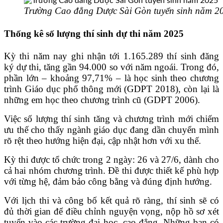
Trường Cao đẳng Dược Sài Gòn tuyển sinh năm 2
Thống kê số lượng thí sinh dự thi năm 2025
Kỳ thi năm nay ghi nhận tới 1.165.289 thí sinh đăng
ký dự thi, tăng gần 94.000 so với năm ngoái. Trong đó,
phần lớn – khoảng 97,71% – là học sinh theo chương
trình Giáo dục phổ thông mới (GDPT 2018), còn lại là
những em học theo chương trình cũ (GDPT 2006).
Việc số lượng thí sinh tăng và chương trình mới chiếm
ưu thế cho thấy ngành giáo dục đang dần chuyển mình
rõ rệt theo hướng hiện đại, cập nhật hơn với xu thế.
Kỳ thi được tổ chức trong 2 ngày: 26 và 27/6, dành cho
cả hai nhóm chương trình. Đề thi được thiết kế phù hợp
với từng hệ, đảm bảo công bằng và đúng định hướng.
Với lịch thi và công bố kết quả rõ ràng, thí sinh sẽ có
đủ thời gian để điều chỉnh nguyện vọng, nộp hồ sơ xét
tuyển vào các trường đại học, cao đẳng. Những bạn có