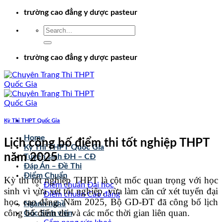
Chuyển
trường cao đẳng y dược pasteur
đến
nội
dung
trường cao đẳng y dược pasteur
Kỳ Thi THPT Quốc Gia
Home
Lịch công bố điểm thi tốt nghiệp THPT
Kỳ Thi THPT Quốc Gia
năm 2025
Tuyển sinh ĐH – CĐ
Đáp Án – Đề Thi
Điểm Chuẩn
Kỳ thi tốt nghiệp THPT là cột mốc quan trọng với học
Điểm chuẩn Đại học
sinh vì vừa xét tốt nghiệp, vừa làm căn cứ xét tuyển đại
Điểm chuẩn Cao đẳng
học, cao đẳng. Năm 2025, Bộ GD-ĐT đã công bố lịch
Ngành nghề
công bố điểm thi và các mốc thời gian liên quan.
Góc Sinh viên