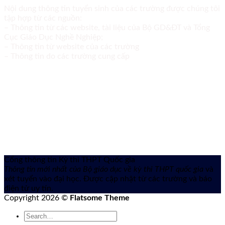
Nội dung thông tin tuyển sinh của các trường được chúng tôi
tập hợp từ các nguồn:
– Thông tin từ các website, tài liệu của Bộ GD&ĐT và Tổng
Cục Giáo Dục Nghề Nghiệp;
– Thông tin từ website của các trường
– Thông tin do các trường cung cấp
Cổng thông tin Kỳ thi THPT Quốc gia
Thông tin mới nhất của Bộ giáo dục về kỳ thi THPT quốc gia
và
xét tuyển vào đại học. Được cập nhật từ các trường và báo
điện tử uy tín.
Copyright 2026 ©
Flatsome Theme