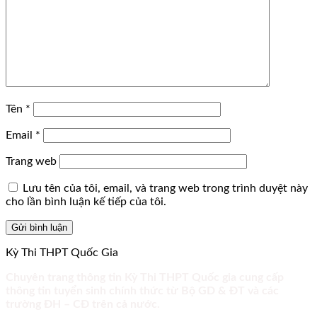
Tên
*
Email
*
Trang web
Lưu tên của tôi, email, và trang web trong trình duyệt này
cho lần bình luận kế tiếp của tôi.
Kỳ Thi THPT Quốc Gia
Chuyên trang thông tin Kỳ Thi THPT Quốc gia cung cấp
thông tin tuyển sinh chính thức từ Bộ GD & ĐT và các
trường ĐH – CĐ trên cả nước.