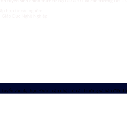
 tin tuyển sinh chính thức từ Bộ GD & ĐT và các trường ĐH –
tập hợp từ các nguồn:
ục Giáo Dục Nghề Nghiệp;
 tuyển vào đại học. Được cập nhật từ các trường và báo điện tử 