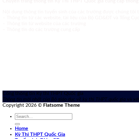
Chuyên trang thông tin Kỳ Thi THPT Quốc gia cung cấp thông
Nội dung thông tin tuyển sinh của các trường được chúng tôi 
– Thông tin từ các website, tài liệu của Bộ GD&ĐT và Tổng C
– Thông tin từ website của các trường
– Thông tin do các trường cung cấp
Cổng thông tin Kỳ thi THPT Quốc gia
Thông tin mới nhất của Bộ giáo dục về kỳ thi THPT quốc gia
và xét
Copyright 2026 ©
Flatsome Theme
Home
Kỳ Thi THPT Quốc Gia