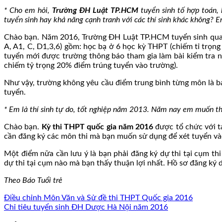
* Cho em hỏi,
Trường ĐH Luật TP.HCM
tuyển sinh tố hợp toán, 
tuyển sinh hay khả năng cạnh tranh với các thí sinh khác không? 
Chào bạn. Năm 2016, Trường ĐH Luật TP.HCM tuyển sinh qu
A, A1, C, D1,3,6) gồm: học bạ ở 6 học kỳ THPT (chiếm tỉ trọng
tuyển mới được trường thông báo tham gia làm bài kiểm tra 
chiếm tỷ trọng 20% điểm trúng tuyển vào trường).
Như vậy, trường không yêu cầu điểm trung bình từng môn là bao
tuyển.
* Em là thí sinh tự do, tốt nghiệp năm 2013. Năm nay em muốn thi
Chào bạn.
Kỳ thi THPT quốc gia năm 2016
được tổ chức với tá
cần đăng ký các môn thi mà bạn muốn sử dụng để xét tuyển và
Một điểm nữa cần lưu ý là bạn phải đăng ký dự thi tại cụm th
dự thi tại cụm nào mà bạn thấy thuận lợi nhất. Hồ sơ đăng ký 
Theo Báo Tuổi trẻ
Điều chỉnh Môn Văn và Sử đề thi THPT Quốc gia 2016
Chỉ tiêu tuyển sinh ĐH Dược Hà Nội năm 2016