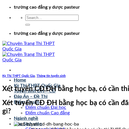
Chuyển
trường cao đẳng y dược pasteur
đến
nội
dung
trường cao đẳng y dược pasteur
Kỳ Thi THPT Quốc Gia
,
Thông tin tuyển sinh
Home
Kỳ Thi THPT Quốc Gia
Xét tuyển CĐ,ĐH bằng học bạ, có cần th
Tuyển sinh ĐH – CĐ
Đáp Án – Đề Thi
Xét tuyển CĐ ĐH bằng học bạ có cần đăn
Điểm Chuẩn
Điểm chuẩn Đại học
gì?
Điểm chuẩn Cao đẳng
Ngành nghề
Góc Sinh viên