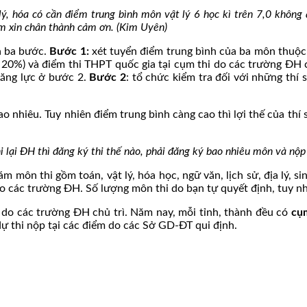
lý, hóa có cần điểm trung bình môn vật lý 6 học kì trên 7,0 khôn
Em xin chân thành cảm ơn. (Kim Uyên)
a ba bước.
Bước 1:
xét tuyển điểm trung bình của ba môn thuộc 
 20%) và điểm thi THPT quốc gia tại cụm thi do các trường ĐH ch
năng lực ở bước 2.
Bước 2
: tổ chức kiểm tra đối với những thí 
 nhiêu. Tuy nhiên điểm trung bình càng cao thì lợi thế của thí 
 lại ĐH thì đăng ký thi thế nào, phải đăng ký bao nhiêu môn và nộp
m môn thi gồm toán, vật lý, hóa học, ngữ văn, lịch sử, địa lý, si
o các trường ĐH. Số lượng môn thi do bạn tự quyết định, tuy n
i do các trường ĐH chủ trì. Năm nay, mỗi tỉnh, thành đều có
cụ
dự thi nộp tại các điểm do các Sở GD-ĐT qui định.