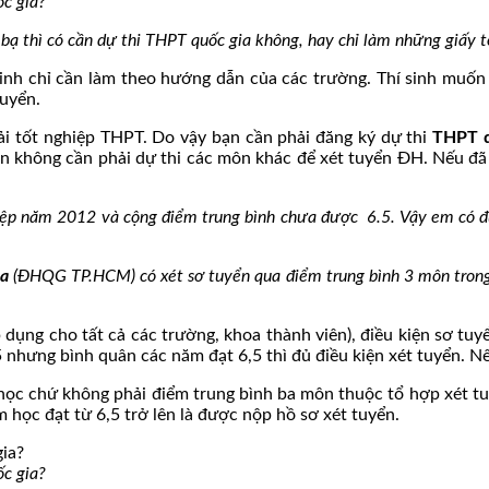
c gia?
bạ thì có cần dự thi THPT quốc gia không, hay chỉ làm những giấy 
í sinh chỉ cần làm theo hướng dẫn của các trường. Thí sinh muố
tuyển.
hải tốt nghiệp THPT. Do vậy bạn cần phải đăng ký dự thi
THPT q
ạn không cần phải dự thi các môn khác để xét tuyển ĐH. Nếu đã
iệp năm 2012 và cộng điểm trung bình chưa được 6.5. Vậy em có 
oa
(ĐHQG TP.HCM) có xét sơ tuyển qua điểm trung bình 3 môn tron
 dụng cho tất cả các trường, khoa thành viên), điều kiện sơ tuy
nhưng bình quân các năm đạt 6,5 thì đủ điều kiện xét tuyển. Nế
học chứ không phải điểm trung bình ba môn thuộc tổ hợp xét t
học đạt từ 6,5 trở lên là được nộp hồ sơ xét tuyển.
c gia?