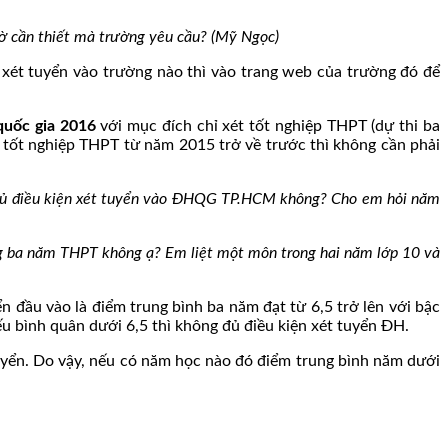
tờ cần thiết mà trường yêu cầu? (Mỹ Ngọc)
n xét tuyển vào trường nào thì vào trang web của trường đó để
uốc gia 2016
với mục đích chỉ xét tốt nghiệp THPT (dự thi ba
 tốt nghiệp THPT từ năm 2015 trở về trước thì không cần phải
đủ điều kiện xét tuyển vào ĐHQG TP.HCM không? Cho em hỏi năm
g ba năm THPT không ạ? Em liệt một môn trong hai năm lớp 10 và
ển đầu vào là điểm trung bình ba năm đạt từ 6,5 trở lên với bậc
u bình quân dưới 6,5 thì không đủ điều kiện xét tuyển ĐH.
uyển. Do vậy, nếu có năm học nào đó điểm trung bình năm dưới