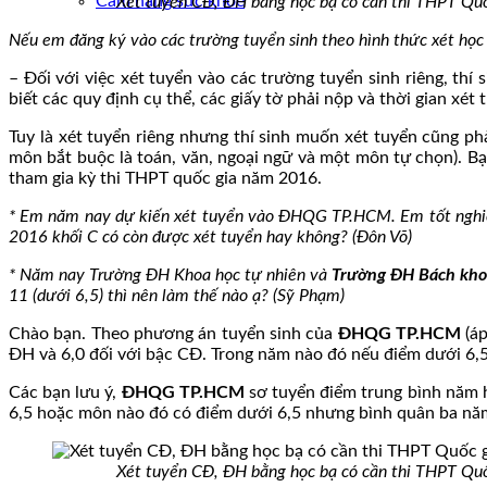
Cẩm nang sức khoẻ
Xét tuyển CĐ, ĐH bằng học bạ có cần thi THPT Quố
Nếu em đăng ký vào các trường tuyển sinh theo hình thức xét học 
– Đối với việc xét tuyển vào các trường tuyển sinh riêng, th
biết các quy định cụ thể, các giấy tờ phải nộp và thời gian xét 
Tuy là xét tuyển riêng nhưng thí sinh muốn xét tuyển cũng p
môn bắt buộc là toán, văn, ngoại ngữ và một môn tự chọn). B
tham gia kỳ thi THPT quốc gia năm 2016.
​* Em năm nay dự kiến xét tuyển vào ĐHQG TP.HCM. Em tốt ngh
2016 khối C có còn được xét tuyển hay không? (Đôn Võ)
* Năm nay Trường ĐH Khoa học tự nhiên và
Trường ĐH Bách kh
11 (dưới 6,5) thì nên làm thế nào ạ? (Sỹ Phạm)
Chào bạn. Theo phương án tuyển sinh của
ĐHQG TP.HCM
(áp
ĐH và 6,0 đối với bậc CĐ. Trong năm nào đó nếu điểm dưới 6,5 
Các bạn lưu ý,
ĐHQG TP.HCM
sơ tuyển điểm trung bình năm 
6,5 hoặc môn nào đó có điểm dưới 6,5 nhưng bình quân ba năm 
Xét tuyển CĐ, ĐH bằng học bạ có cần thi THPT Quố