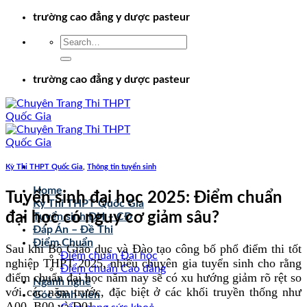
Chuyển
trường cao đẳng y dược pasteur
đến
nội
dung
trường cao đẳng y dược pasteur
Kỳ Thi THPT Quốc Gia
,
Thông tin tuyển sinh
Home
Tuyển sinh đại học 2025: Điểm chuẩn
Kỳ Thi THPT Quốc Gia
đại học có nguy cơ giảm sâu?
Tuyển sinh ĐH – CĐ
Đáp Án – Đề Thi
Điểm Chuẩn
Sau khi Bộ Giáo dục và Đào tạo công bố phổ điểm thi tốt
Điểm chuẩn Đại học
nghiệp THPT 2025, nhiều chuyên gia tuyển sinh cho rằng
Điểm chuẩn Cao đẳng
điểm chuẩn đại học năm nay sẽ có xu hướng giảm rõ rệt so
Ngành nghề
với các năm trước, đặc biệt ở các khối truyền thống như
Góc Sinh viên
A00, B00 và D01.