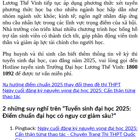
Lương Thế Vinh tiếp tục áp dụng phương thức xét tuyển
phương thức học bạ cho nhiều ngành học hấp dẫn như
nhóm ngành sức khỏe; kinh tế; ngôn ngữ nhằm đáp ứng
nhu cầu nhân lực trong các lĩnh vực trọng điểm của xã hội.
Nhà trường còn triển khai nhiều chương trình học bổng hỗ
trợ tân sinh viên có thành tích tốt, góp phần động viên tinh
thần và giảm áp lực tài chính cho người học.
Phụ huynh và thí sinh cần biết thêm thông tin về kỳ thi
tuyển sinh đại học, cao đẳng năm 2025, vui lòng gọi đến
Hotline tuyển sinh Trường Đại học Lương Thế Vinh:
1800
1092
để được tư vấn miễn phí.
Xu hướng điểm chuẩn 2025 thay đổi theo đề thi THPT
Ngày cuối đăng ký nguyện vọng đại học 2025: Cẩn thận từng
thao tác
2 những suy nghĩ trên “
Tuyển sinh đại học 2025:
Điểm chuẩn đại học có nguy cơ giảm sâu?
”
Pingback:
Ngày cuối đăng ký nguyện vọng đại học 2025:
Cẩn thận từng thao tác - Chuyên Trang Thi THPT Quốc