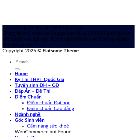
Cổng thông tin Kỳ thi THPT Quốc gia
Thông tin mới nhất của Bộ giáo dục về kỳ thi THPT quốc gia
và
xét tuyển vào đại học. Được cập nhật từ các trường và báo
điện tử uy tín.
Copyright 2026 ©
Flatsome Theme
Home
Kỳ Thi THPT Quốc Gia
Tuyển sinh ĐH – CĐ
Đáp Án – Đề Thi
Điểm Chuẩn
Điểm chuẩn Đại học
Điểm chuẩn Cao đẳng
Ngành nghề
Góc Sinh viên
Cẩm nang sức khoẻ
WooCommerce not Found