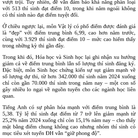
vượt trội. Tuy nhiên, đề vẫn đảm bảo khả năng phân loại
với 513 thí sinh đạt điểm 10, trong khi năm ngoái không
có thí sinh nào đạt điểm tuyệt đối.
Ở chiều ngược lại, môn Vật lý có phổ điểm được đánh giá
là “đẹp” với điểm trung bình 6,99, cao hơn năm trước,
cùng với 3.929 thí sinh đạt điểm 10 – mức cao hiếm thấy
trong những kỳ thi gần đây.
Trong khi đó, Hóa học và Sinh học lại ghi nhận xu hướng
giảm cả về điểm trung bình lẫn số lượng thí sinh đăng ký.
Đặc biệt, môn Sinh học chứng kiến sự sụt giảm mạnh về
số lượng dự thi, từ hơn 342.000 thí sinh năm 2024 xuống
chỉ còn gần 70.000 thí sinh trong năm nay – một con số
gây nhiều lo ngại về nguồn tuyển cho các ngành học liên
quan.
Tiếng Anh có sự phân hóa mạnh với điểm trung bình là
5,38. Tỷ lệ thí sinh đạt điểm từ 7 trở lên giảm mạnh từ
25,2% năm 2024 xuống chỉ còn 15,1% năm nay – cho thấy
mặt bằng điểm chung không cao nhưng nhóm thí sinh có
mục tiêu xét tuyển ĐH vẫn “giữ phong độ”.