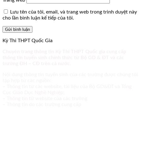
Trang web
Lưu tên của tôi, email, và trang web trong trình duyệt này
cho lần bình luận kế tiếp của tôi.
Kỳ Thi THPT Quốc Gia
Chuyên trang thông tin Kỳ Thi THPT Quốc gia cung cấp
thông tin tuyển sinh chính thức từ Bộ GD & ĐT và các
trường ĐH – CĐ trên cả nước.
Nội dung thông tin tuyển sinh của các trường được chúng tôi
tập hợp từ các nguồn:
– Thông tin từ các website, tài liệu của Bộ GD&ĐT và Tổng
Cục Giáo Dục Nghề Nghiệp;
– Thông tin từ website của các trường
– Thông tin do các trường cung cấp