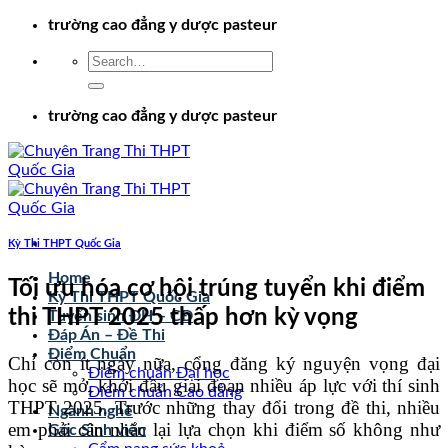
Chuyển
trường cao đẳng y dược pasteur
đến
nội
dung
trường cao đẳng y dược pasteur
Kỳ Thi THPT Quốc Gia
Home
Tối ưu hóa cơ hội trúng tuyển khi điểm
Kỳ Thi THPT Quốc Gia
thi THPT 2025 thấp hơn kỳ vọng
Tuyển sinh ĐH – CĐ
Đáp Án – Đề Thi
Điểm Chuẩn
Chỉ còn ít ngày nữa, cổng đăng ký nguyện vọng đại
Điểm chuẩn Đại học
học sẽ mở, khởi đầu giai đoạn nhiều áp lực với thí sinh
Điểm chuẩn Cao đẳng
THPT 2025. Trước những thay đổi trong đề thi, nhiều
Ngành nghề
em phải cân nhắc lại lựa chọn khi điểm số không như
Góc Sinh viên