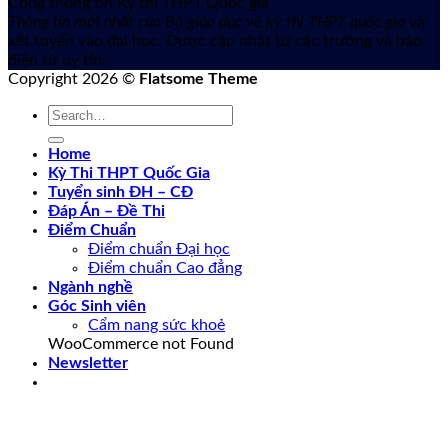
Cổng thông tin Kỳ thi THPT Quốc gia
Thông tin mới nhất của Bộ giáo dục về kỳ thi THPT quốc gia
và
xét tuyển vào đại học. Được cập nhật từ các trường và báo
điện tử uy tín.
Copyright 2026 ©
Flatsome Theme
Home
Kỳ Thi THPT Quốc Gia
Tuyển sinh ĐH – CĐ
Đáp Án – Đề Thi
Điểm Chuẩn
Điểm chuẩn Đại học
Điểm chuẩn Cao đẳng
Ngành nghề
Góc Sinh viên
Cẩm nang sức khoẻ
WooCommerce not Found
Newsletter