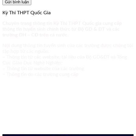
Kỳ Thi THPT Quốc Gia
Chuyên trang thông tin Kỳ Thi THPT Quốc gia cung cấp
thông tin tuyển sinh chính thức từ Bộ GD & ĐT và các
trường ĐH – CĐ trên cả nước.
Nội dung thông tin tuyển sinh của các trường được chúng tôi
tập hợp từ các nguồn:
– Thông tin từ các website, tài liệu của Bộ GD&ĐT và Tổng
Cục Giáo Dục Nghề Nghiệp;
– Thông tin từ website của các trường
– Thông tin do các trường cung cấp