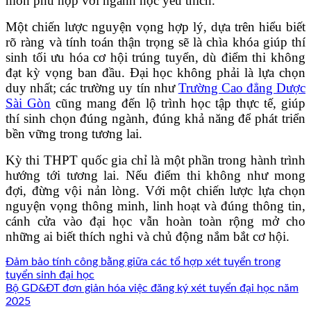
môn phù hợp với ngành học yêu thích.
Một chiến lược nguyện vọng hợp lý, dựa trên hiểu biết
rõ ràng và tính toán thận trọng sẽ là chìa khóa giúp thí
sinh tối ưu hóa cơ hội trúng tuyển, dù điểm thi không
đạt kỳ vọng ban đầu. Đại học không phải là lựa chọn
duy nhất; các trường uy tín như
Trường Cao đẳng Dược
Sài Gòn
cũng mang đến lộ trình học tập thực tế, giúp
thí sinh chọn đúng ngành, đúng khả năng để phát triển
bền vững trong tương lai.
Kỳ thi THPT quốc gia chỉ là một phần trong hành trình
hướng tới tương lai. Nếu điểm thi không như mong
đợi, đừng vội nản lòng. Với một chiến lược lựa chọn
nguyện vọng thông minh, linh hoạt và đúng thông tin,
cánh cửa vào đại học vẫn hoàn toàn rộng mở cho
những ai biết thích nghi và chủ động nắm bắt cơ hội.
Đảm bảo tính công bằng giữa các tổ hợp xét tuyển trong
tuyển sinh đại học
Bộ GD&ĐT đơn giản hóa việc đăng ký xét tuyển đại học năm
2025