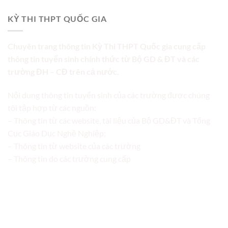
KỲ THI THPT QUỐC GIA
Chuyên trang thông tin Kỳ Thi THPT Quốc gia cung cấp
thông tin tuyển sinh chính thức từ Bộ GD & ĐT và các
trường ĐH – CĐ trên cả nước.
Nội dung thông tin tuyển sinh của các trường được chúng
tôi tập hợp từ các nguồn:
– Thông tin từ các website, tài liệu của Bộ GD&ĐT và Tổng
Cục Giáo Dục Nghề Nghiệp;
– Thông tin từ website của các trường
– Thông tin do các trường cung cấp