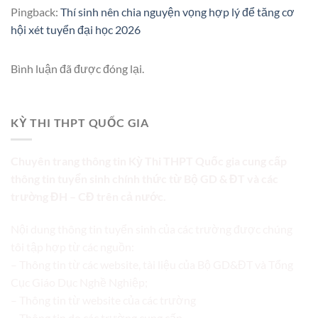
Pingback:
Thí sinh nên chia nguyện vọng hợp lý để tăng cơ
hội xét tuyển đại học 2026
Bình luận đã được đóng lại.
KỲ THI THPT QUỐC GIA
Chuyên trang thông tin Kỳ Thi THPT Quốc gia cung cấp
thông tin tuyển sinh chính thức từ Bộ GD & ĐT và các
trường ĐH – CĐ trên cả nước.
Nội dung thông tin tuyển sinh của các trường được chúng
tôi tập hợp từ các nguồn:
– Thông tin từ các website, tài liệu của Bộ GD&ĐT và Tổng
Cục Giáo Dục Nghề Nghiệp;
– Thông tin từ website của các trường
– Thông tin do các trường cung cấp