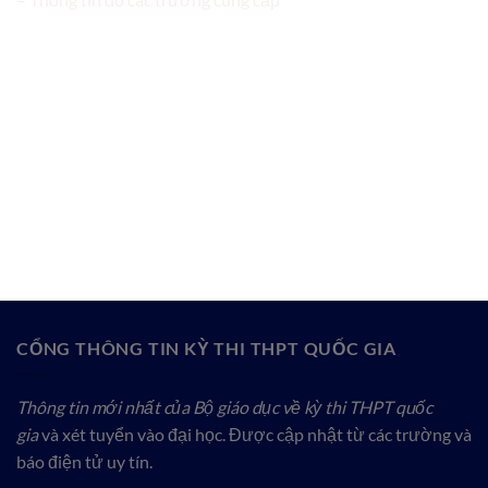
CỔNG THÔNG TIN KỲ THI THPT QUỐC GIA
Thông tin mới nhất của Bộ giáo dục về kỳ thi THPT quốc
gia
và xét tuyển vào đại học. Được cập nhật từ các trường và
báo điện tử uy tín.