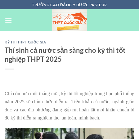
Chuyển
TRƯỜNG CAO ĐẲNG Y DƯỢC PASTEUR
đến
nội
dung
KỲ THI THPT QUỐC GIA
Thí sinh cả nước sẵn sàng cho kỳ thi tốt
nghiệp THPT 2025
Chỉ còn hơn một tháng nữa, kỳ thi tốt nghiệp trung học phổ thông
năm 2025 sẽ chính thức diễn ra. Trên khắp cả nước, ngành giáo
dục và các địa phương đang gấp rút hoàn tất mọi khâu chuẩn bị
để kỳ thi diễn ra nghiêm túc, an toàn, minh bạch.