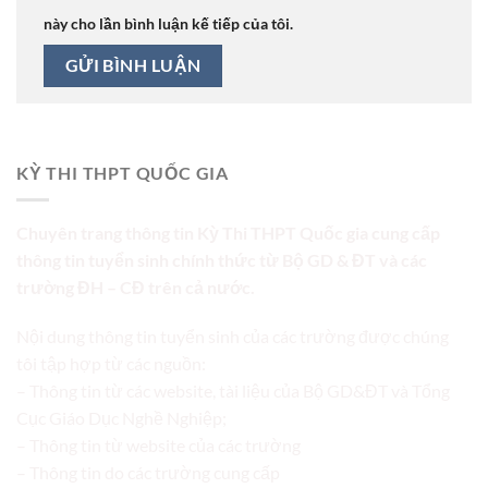
này cho lần bình luận kế tiếp của tôi.
KỲ THI THPT QUỐC GIA
Chuyên trang thông tin Kỳ Thi THPT Quốc gia cung cấp
thông tin tuyển sinh chính thức từ Bộ GD & ĐT và các
trường ĐH – CĐ trên cả nước.
Nội dung thông tin tuyển sinh của các trường được chúng
tôi tập hợp từ các nguồn:
– Thông tin từ các website, tài liệu của Bộ GD&ĐT và Tổng
Cục Giáo Dục Nghề Nghiệp;
– Thông tin từ website của các trường
– Thông tin do các trường cung cấp