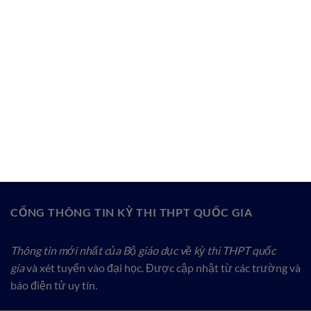
CỔNG THÔNG TIN KỲ THI THPT QUỐC GIA
Thông tin mới nhất của Bộ giáo dục về kỳ thi THPT quốc
gia
và xét tuyển vào đại học. Được cập nhật từ các trường và
báo điện tử uy tín.