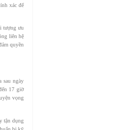
ính xác để
ối tượng ưu
óng liên hệ
o đảm quyền
a sau ngày
đến 17 giờ
guyện vọng
ãy tận dụng
chuẩn bị kỹ