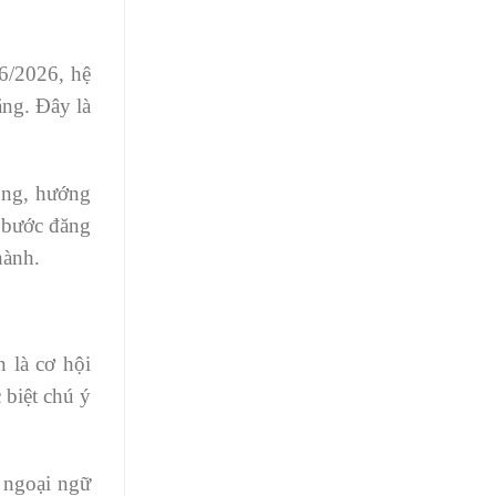
/6/2026, hệ
ẳng. Đây là
hông, hướng
c bước đăng
hành.
n là cơ hội
 biệt chú ý
ỉ ngoại ngữ