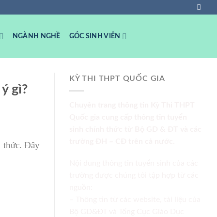
NGÀNH NGHỀ
GÓC SINH VIÊN
KỲ THI THPT QUỐC GIA
ý gì?
Chuyên trang thông tin Kỳ Thi THPT
Quốc gia cung cấp thông tin tuyển
sinh chính thức từ Bộ GD & ĐT và các
trường ĐH – CĐ trên cả nước.
h thức. Đây
Nội dung thông tin tuyển sinh của các
trường được chúng tôi tập hợp từ các
nguồn:
– Thông tin từ các website, tài liệu của
Bộ GD&ĐT và Tổng Cục Giáo Dục