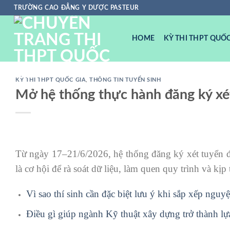
Chuyển
TRƯỜNG CAO ĐẲNG Y DƯỢC PASTEUR
đến
nội
HOME
KỲ THI THPT QUỐC
dung
KỲ THI THPT QUỐC GIA
,
THÔNG TIN TUYỂN SINH
Mở hệ thống thực hành đăng ký xét 
Từ ngày 17–21/6/2026, hệ thống đăng ký xét tuyển đạ
là cơ hội để rà soát dữ liệu, làm quen quy trình và kịp
Vì sao thí sinh cần đặc biệt lưu ý khi sắp xếp ng
Điều gì giúp ngành Kỹ thuật xây dựng trở thành l