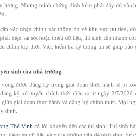
 kỹ lưỡng. Những minh chứng đính kèm phải đầy đủ và ch
ển.
 cần xác nhận chính xác thông tin về khu vực ưu tiên, đ
hát hiện sai sót hoặc thiếu dữ liệu, thí sinh cần nhanh ch
iều chỉnh kịp thời. Việc kiểm tra kỹ thông tin sẽ giúp bả
uyển sinh của nhà trường
 vọng được đăng ký trong giai đoạn thực hành sẽ bị xó
đăng ký xét tuyển chính thức diễn ra từ ngày 2/7/2026 
 giữa giai đoạn thực hành và đăng ký chính thức. Mọi n
uy định.
ương Thế Vinh
có lời khuyên đến các thí sinh: Thí sinh h
nh, kiểm tra dữ liệu và xử lý những vấn đề phát sinh. Sự 