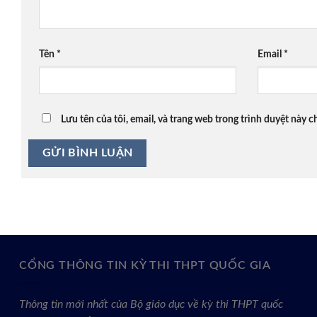
Tên
*
Email
*
Lưu tên của tôi, email, và trang web trong trình duyệt này ch
CỔNG THÔNG TIN KỲ THI THPT QUỐC GIA
Thông tin mới nhất của Bộ giáo dục về kỳ thi THPT quốc