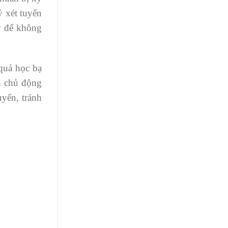
ý xét tuyển
ký để không
quả học bạ
h chủ động
uyển, tránh