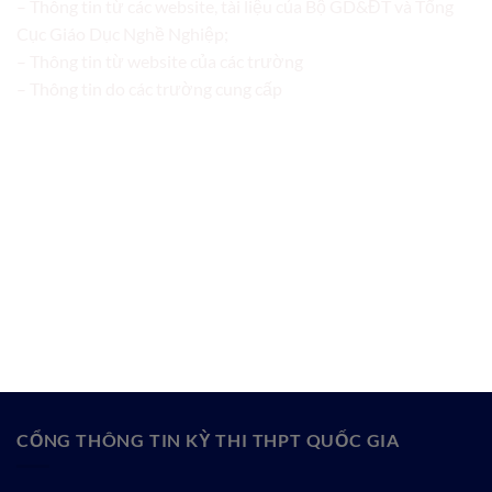
– Thông tin từ các website, tài liệu của Bộ GD&ĐT và Tổng
Cục Giáo Dục Nghề Nghiệp;
– Thông tin từ website của các trường
– Thông tin do các trường cung cấp
CỔNG THÔNG TIN KỲ THI THPT QUỐC GIA