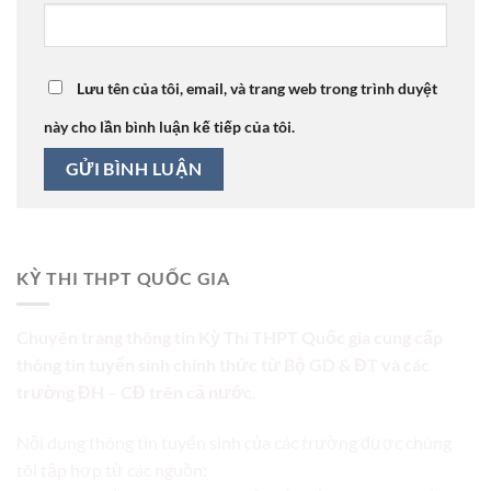
Lưu tên của tôi, email, và trang web trong trình duyệt
này cho lần bình luận kế tiếp của tôi.
KỲ THI THPT QUỐC GIA
Chuyên trang thông tin Kỳ Thi THPT Quốc gia cung cấp
thông tin tuyển sinh chính thức từ Bộ GD & ĐT và các
trường ĐH – CĐ trên cả nước.
Nội dung thông tin tuyển sinh của các trường được chúng
tôi tập hợp từ các nguồn: