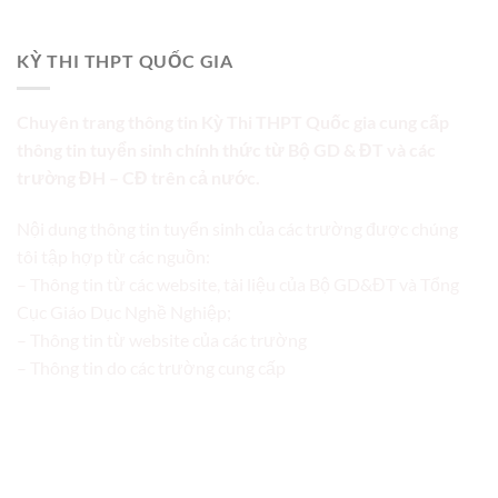
KỲ THI THPT QUỐC GIA
Chuyên trang thông tin Kỳ Thi THPT Quốc gia cung cấp
thông tin tuyển sinh chính thức từ Bộ GD & ĐT và các
trường ĐH – CĐ trên cả nước.
Nội dung thông tin tuyển sinh của các trường được chúng
tôi tập hợp từ các nguồn:
– Thông tin từ các website, tài liệu của Bộ GD&ĐT và Tổng
Cục Giáo Dục Nghề Nghiệp;
– Thông tin từ website của các trường
– Thông tin do các trường cung cấp