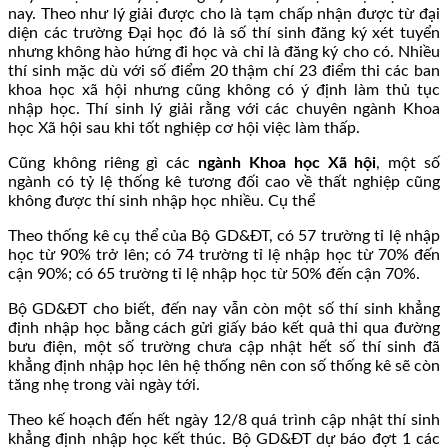
nay. Theo như lý giải được cho là tạm chấp nhận được từ đại
diện các trường Đại học đó là số thí sinh đăng ký xét tuyển
nhưng không hào hứng đi học và chỉ là đăng ký cho có. Nhiều
thí sinh mặc dù với số điểm 20 thậm chí 23 điểm thi các ban
khoa học xã hội nhưng cũng không có ý định làm thủ tục
nhập học. Thí sinh lý giải rằng với các chuyên ngành Khoa
học Xã hội sau khi tốt nghiệp cơ hội việc làm thấp.
Cũng không riêng gì các
ngành Khoa học Xã hội
, một số
ngành có tỷ lệ thống kê tương đối cao về thất nghiệp cũng
không được thí sinh nhập học nhiều. Cụ thể
Theo thống kê cụ thể của Bộ GD&ĐT, có 57 trường tỉ lệ nhập
học từ 90% trở lên; có 74 trường tỉ lệ nhập học từ 70% đến
cận 90%; có 65 trường tỉ lệ nhập học từ 50% đến cận 70%.
Bộ GD&ĐT cho biết, đến nay vẫn còn một số thí sinh khẳng
định nhập học bằng cách gửi giấy báo kết quả thi qua đường
bưu điện, một số trường chưa cập nhật hết số thí sinh đã
khẳng định nhập học lên hệ thống nên con số thống kê sẽ còn
tăng nhẹ trong vài ngày tới.
Theo kế hoạch đến hết ngày 12/8 quá trình cập nhật thí sinh
khẳng định nhập học kết thúc. Bộ GD&ĐT dự báo đợt 1 các