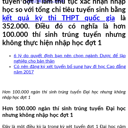
Cẩm nang sức khoẻ
tuyển đợt 1 làm thủ tục xác nhận nhập
học so với tổng chỉ tiêu tuyển sinh bằng
kết quả kỳ thi THPT quốc gia
là
352.000. Điều đó có nghĩa là hơn
100.000 thí sinh trúng tuyển nhưng
không thực hiện nhập học đợt 1
6 lý do quyết định bạn nên chọn ngành Dược để lập
nghiệp cho bản thân
Có nên đăng ký xét tuyển bổ sung hay đi học Cao đẳng
năm 2017
Hơn 100.000 ngàn thí sinh trúng tuyển Đại học nhưng không
nhập học đợt 1
Hơn 100.000 ngàn thí sinh trúng tuyển Đại học
nhưng không nhập học đợt 1
Đây là một điều kỳ lạ trong kỳ xét tuyển đợt 1 Đại học năm