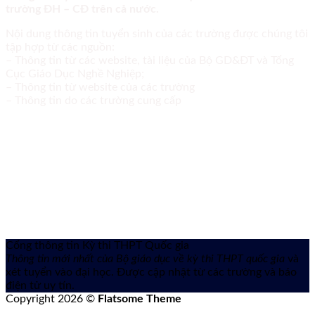
trường ĐH – CĐ trên cả nước.
Nội dung thông tin tuyển sinh của các trường được chúng tôi
tập hợp từ các nguồn:
– Thông tin từ các website, tài liệu của Bộ GD&ĐT và Tổng
Cục Giáo Dục Nghề Nghiệp;
– Thông tin từ website của các trường
– Thông tin do các trường cung cấp
Cổng thông tin Kỳ thi THPT Quốc gia
Thông tin mới nhất của Bộ giáo dục về kỳ thi THPT quốc gia
và
xét tuyển vào đại học. Được cập nhật từ các trường và báo
điện tử uy tín.
Copyright 2026 ©
Flatsome Theme