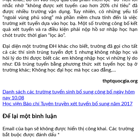
nhắc nhở “không được xét tuyển cao hơn 20% chỉ tiêu” đã
được nhiều trường vận dụng. Tuy nhiên, có những yếu tố
“ngoài vùng phủ sóng” mà phần mềm chưa tính đến là việc
trường xét tuyển dựa vào học bạ. Một số trường công bố kết
quả xét tuyển và ra điều kiện phải nộp hồ sơ nhập học hạn
chót trước thời gian “lọc ảo”.
Đại diện một trường ĐH khác cho biết, trường đã gọi cho tất
cả các thí sinh trúng tuyển đợt 1 nhưng không nhập học và
hỏi lý do thì được biết các em không nhập học vì những lý do
như: Đã trúng tuyển bằng phương thức xét tuyển học bạ ở
trường khác; Không học đại học mà học cao đẳng,…
thptquocgia.org
Danh sách các trường tuyển sinh bổ sung công bố ngày hôm
nay 10.08
Học viện Báo chí Tuyên truyền xét tuyển bổ sung năm 2017
Để lại một bình luận
Email của bạn sẽ không được hiển thị công khai.
Các trường
bắt buộc được đánh dấu
*