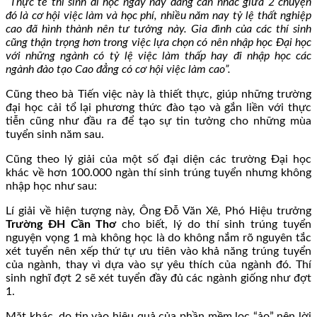
“Thực tế thí sinh đi học ngày nay đang cân nhắc giữa 2 chuyện
đó là cơ hội việc làm và học phí, nhiều năm nay tỷ lệ thất nghiệp
cao đã hình thành nên tư tưởng này. Gia đình của các thí sinh
cũng thận trọng hơn trong việc lựa chọn có nên nhập học Đại học
với những ngành có tỷ lệ việc làm thấp hay đi nhập học các
ngành đào tạo Cao đẳng có cơ hội việc làm cao”.
Cũng theo bà Tiến việc này là thiết thực, giúp những trường
đại học cải tổ lại phương thức đào tạo và gắn liền với thực
tiễn cũng như đầu ra để tạo sự tin tưởng cho những mùa
tuyển sinh năm sau.
Cũng theo lý giải của một số đại diện các trường Đại học
khác về hơn 100.000 ngàn thí sinh trúng tuyển nhưng không
nhập học như sau:
Lí giải về hiện tượng này, Ông Đỗ Văn Xê, Phó Hiệu trưởng
Trường ĐH Cần Thơ
cho biết, lý do thí sinh trúng tuyển
nguyện vọng 1 mà không học là do không nắm rõ nguyên tắc
xét tuyển nên xếp thứ tự ưu tiên vào khả năng trúng tuyển
của ngành, thay vì dựa vào sự yêu thích của ngành đó. Thí
sinh nghĩ đợt 2 sẽ xét tuyển đầy đủ các ngành giống như đợt
1.
Mặt khác, do tin vào hiệu quả của phần mềm lọc “ảo” nên lời