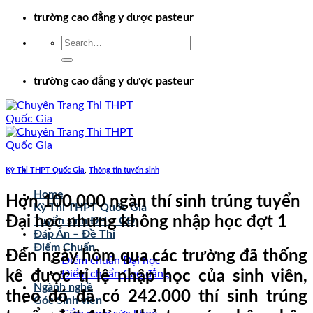
Chuyển
trường cao đẳng y dược pasteur
đến
nội
dung
trường cao đẳng y dược pasteur
Kỳ Thi THPT Quốc Gia
,
Thông tin tuyển sinh
Home
Hơn 100.000 ngàn thí sinh trúng tuyển
Kỳ Thi THPT Quốc Gia
Đại học nhưng không nhập học đợt 1
Tuyển sinh ĐH – CĐ
Đáp Án – Đề Thi
Điểm Chuẩn
Đến ngày hôm qua các trường đã thống
Điểm chuẩn Đại học
kê được tỉ lệ nhập học của sinh viên,
Điểm chuẩn Cao đẳng
Ngành nghề
theo đó đã có 242.000 thí sinh trúng
Góc Sinh viên