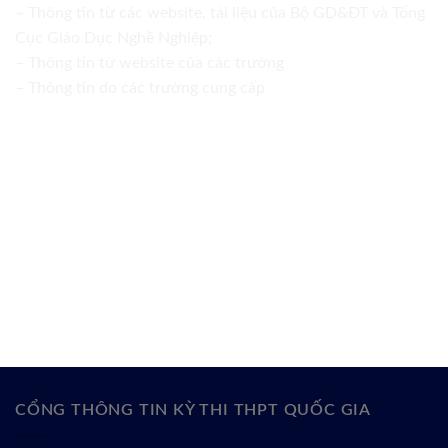
– Thông tin từ các website, tài liệu của Bộ GD&ĐT và Tổng
Cục Giáo Dục Nghề Nghiệp;
– Thông tin từ website của các trường
– Thông tin do các trường cung cấp
CỔNG THÔNG TIN KỲ THI THPT QUỐC GIA