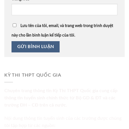
Lưu tên của tôi, email, và trang web trong trình duyệt
này cho lần bình luận kế tiếp của tôi.
KỲ THI THPT QUỐC GIA
Chuyên trang thông tin Kỳ Thi THPT Quốc gia cung cấp
thông tin tuyển sinh chính thức từ Bộ GD & ĐT và các
trường ĐH – CĐ trên cả nước.
Nội dung thông tin tuyển sinh của các trường được chúng
tôi tập hợp từ các nguồn: