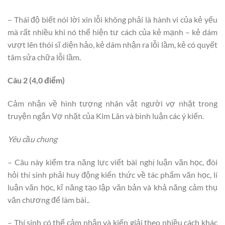
– Thái độ biết nói lời xin lỗi không phải là hành vi của kẻ yếu
mà rất nhiều khi nó thể hiện tư cách của kẻ mạnh – kẻ dám
vượt lên thói sĩ diện hảo, kẻ dám nhận ra lỗi lầm, kẻ có quyết
tâm sửa chữa lỗi lầm.
Câu 2 (4,0 điểm)
Cảm nhận về hình tượng nhân vật người vợ nhặt trong
truyện ngắn Vợ nhặt của Kim Lân và bình luận các ý kiến.
Yêu cầu chung
– Câu này kiểm tra năng lực viết bài nghị luận văn học, đòi
hỏi thí sinh phải huy động kiến thức về tác phẩm văn học, lí
luận văn học, kĩ năng tạo lập văn bản và khả năng cảm thụ
văn chương để làm bài..
– Thí sinh có thể cảm nhận và kiến giải theo nhiều cách khác