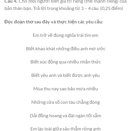
Câu 4.
Cho mọi người biết giá trị riêng (thế mạnh riêng) của
bản thân bạn. Trả lời trong khoảng từ 3 – 4 câu. (0,25 điểm)
Đọc đoạn thơ sau đây và thực hiện các yêu cầu:
Em trở về đúng nghĩa trái tim em
Biết khao khát những điều anh mơ ước
Biết xúc động qua nhiều nhận thức
Biết yêu anh và biết được anh yêu
Mùa thu nay sao bão mưa nhiều
Những cửa sổ con tàu chẳng đóng
Dải đồng hoang và đại ngàn tối sẫm
Em lạc loài giữa sâu thẳm rừng anh