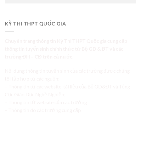
KỲ THI THPT QUỐC GIA
Chuyên trang thông tin Kỳ Thi THPT Quốc gia cung cấp
thông tin tuyển sinh chính thức từ Bộ GD & ĐT và các
trường ĐH – CĐ trên cả nước.
Nội dung thông tin tuyển sinh của các trường được chúng
tôi tập hợp từ các nguồn:
– Thông tin từ các website, tài liệu của Bộ GD&ĐT và Tổng
Cục Giáo Dục Nghề Nghiệp;
– Thông tin từ website của các trường
– Thông tin do các trường cung cấp