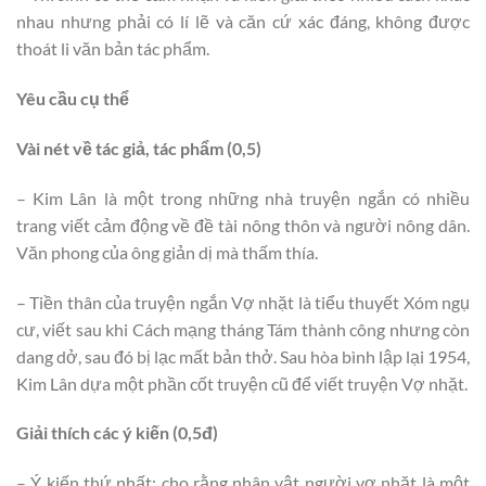
nhau nhưng phải có lí lẽ và căn cứ xác đáng, không được
thoát li văn bản tác phẩm.
Yêu cầu cụ thể
Vài nét về tác giả, tác phẩm (0,5)
– Kim Lân là một trong những nhà truyện ngắn có nhiều
trang viết cảm động về đề tài nông thôn và người nông dân.
Văn phong của ông giản dị mà thấm thía.
– Tiền thân của truyện ngắn Vợ nhặt là tiểu thuyết Xóm ngụ
cư, viết sau khi Cách mạng tháng Tám thành công nhưng còn
dang dở, sau đó bị lạc mất bản thở. Sau hòa bình lập lại 1954,
Kim Lân dựa một phần cốt truyện cũ để viết truyện Vợ nhặt.
Giải thích các ý kiến (0,5đ)
– Ý kiến thứ nhất: cho rằng nhân vật người vợ nhặt là một