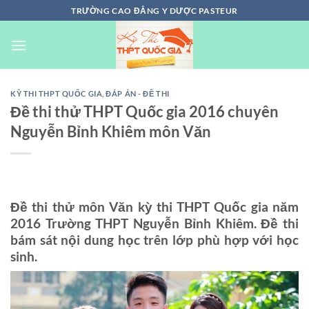
Chuyển
TRƯỜNG CAO ĐẲNG Y DƯỢC PASTEUR
đến
nội
dung
KỲ THI THPT QUỐC GIA
,
ĐÁP ÁN - ĐỀ THI
Đề thi thử THPT Quốc gia 2016 chuyên
Nguyễn Bỉnh Khiêm môn Văn
Đề thi thử môn Văn kỳ thi THPT Quốc gia năm
2016 Trường THPT Nguyễn Bỉnh Khiêm. Đề thi
bám sát nội dung học trên lớp phù hợp với học
sinh.