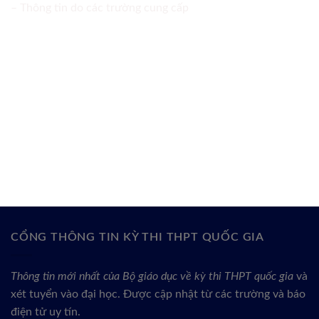
– Thông tin do các trường cung cấp
CỔNG THÔNG TIN KỲ THI THPT QUỐC GIA
Thông tin mới nhất của Bộ giáo dục về kỳ thi THPT quốc gia
và
xét tuyển vào đại học. Được cập nhật từ các trường và báo
điện tử uy tín.