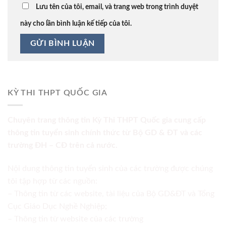
Lưu tên của tôi, email, và trang web trong trình duyệt
này cho lần bình luận kế tiếp của tôi.
KỲ THI THPT QUỐC GIA
Chuyên trang thông tin Kỳ Thi THPT Quốc gia cung cấp
thông tin tuyển sinh chính thức từ Bộ GD & ĐT và các
trường ĐH – CĐ trên cả nước.
Nội dung thông tin tuyển sinh của các trường được chúng
tôi tập hợp từ các nguồn:
– Thông tin từ các website, tài liệu của Bộ GD&ĐT và Tổng
Cục Giáo Dục Nghề Nghiệp;
– Thông tin từ website của các trường