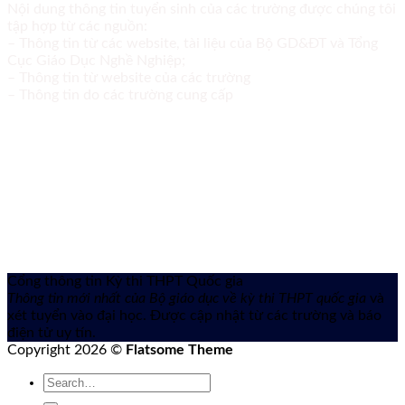
Nội dung thông tin tuyển sinh của các trường được chúng tôi
tập hợp từ các nguồn:
– Thông tin từ các website, tài liệu của Bộ GD&ĐT và Tổng
Cục Giáo Dục Nghề Nghiệp;
– Thông tin từ website của các trường
– Thông tin do các trường cung cấp
Cổng thông tin Kỳ thi THPT Quốc gia
Thông tin mới nhất của Bộ giáo dục về kỳ thi THPT quốc gia
và
xét tuyển vào đại học. Được cập nhật từ các trường và báo
điện tử uy tín.
Copyright 2026 ©
Flatsome Theme