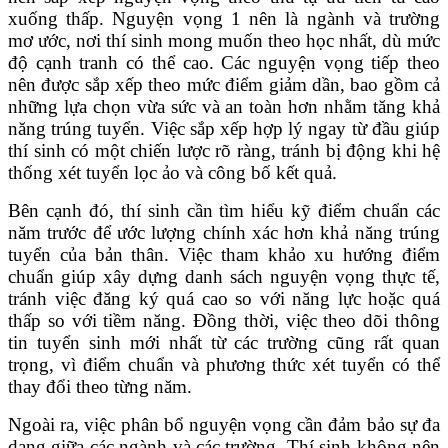
xuống thấp. Nguyện vọng 1 nên là ngành và trường
mơ ước, nơi thí sinh mong muốn theo học nhất, dù mức
độ cạnh tranh có thể cao. Các nguyện vọng tiếp theo
nên được sắp xếp theo mức điểm giảm dần, bao gồm cả
những lựa chọn vừa sức và an toàn hơn nhằm tăng khả
năng trúng tuyển. Việc sắp xếp hợp lý ngay từ đầu giúp
thí sinh có một chiến lược rõ ràng, tránh bị động khi hệ
thống xét tuyển lọc ảo và công bố kết quả.
Bên cạnh đó, thí sinh cần tìm hiểu kỹ điểm chuẩn các
năm trước để ước lượng chính xác hơn khả năng trúng
tuyển của bản thân. Việc tham khảo xu hướng điểm
chuẩn giúp xây dựng danh sách nguyện vọng thực tế,
tránh việc đăng ký quá cao so với năng lực hoặc quá
thấp so với tiềm năng. Đồng thời, việc theo dõi thông
tin tuyển sinh mới nhất từ các trường cũng rất quan
trọng, vì điểm chuẩn và phương thức xét tuyển có thể
thay đổi theo từng năm.
Ngoài ra, việc phân bổ nguyện vọng cần đảm bảo sự đa
dạng giữa các ngành và các trường. Thí sinh không nên