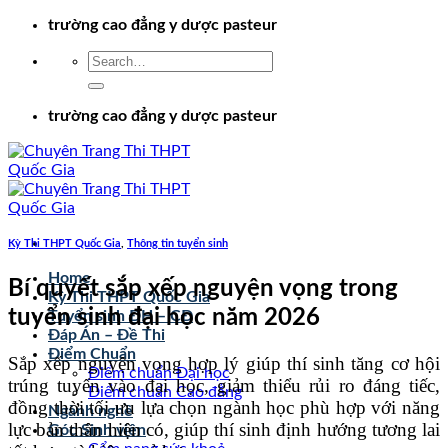
Chuyển
trường cao đẳng y dược pasteur
đến
nội
dung
trường cao đẳng y dược pasteur
Kỳ Thi THPT Quốc Gia
,
Thông tin tuyển sinh
Home
Bí quyết sắp xếp nguyện vọng trong
Kỳ Thi THPT Quốc Gia
tuyển sinh đại học năm 2026
Tuyển sinh ĐH – CĐ
Đáp Án – Đề Thi
Điểm Chuẩn
Sắp xếp nguyện vọng hợp lý giúp thí sinh tăng cơ hội
Điểm chuẩn Đại học
trúng tuyển vào đại học, giảm thiểu rủi ro đáng tiếc,
Điểm chuẩn Cao đẳng
đồng thời tối ưu lựa chọn ngành học phù hợp với năng
Ngành nghề
lực bản thân hiện có, giúp thí sinh định hướng tương lai
Góc Sinh viên