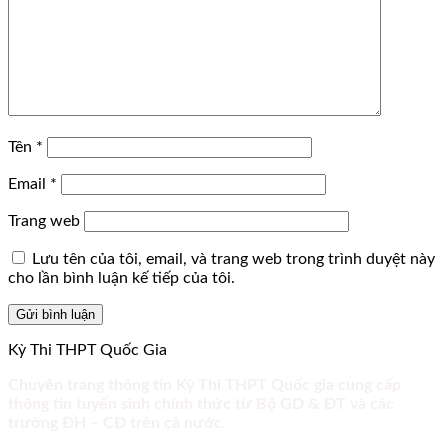
Tên
*
Email
*
Trang web
Lưu tên của tôi, email, và trang web trong trình duyệt này
cho lần bình luận kế tiếp của tôi.
Kỳ Thi THPT Quốc Gia
Chuyên trang thông tin Kỳ Thi THPT Quốc gia cung cấp
thông tin tuyển sinh chính thức từ Bộ GD & ĐT và các
trường ĐH – CĐ trên cả nước.